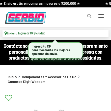
 Envío gratis en compras mayores a $200.000 🔥
🔥 E
Enviar a
Ingresar CP y ciudad
Contáctanos por WhatsApp y recibí asesoramiento
Ingresa tu CP
para mostrarte las mejores
personalizado para equipar a tu empresa con
opciones de envío.
productos que se adapten a tus necesidades.
Inicio
Componentes Y Accesorios De Pc
Camaras Digit Webcam