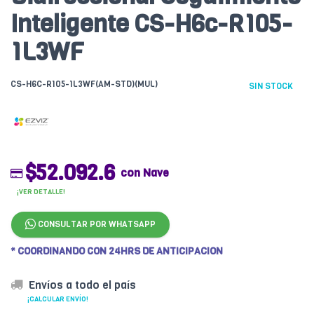
Inteligente CS-H6c-R105-
1L3WF
CS-H6C-R105-1L3WF(AM-STD)(MUL)
SIN STOCK
$52.092.6
con Nave
¡VER DETALLE!
CONSULTAR POR WHATSAPP
* COORDINANDO CON 24HRS DE ANTICIPACION
Envíos a todo el país
¡CALCULAR ENVÍO!