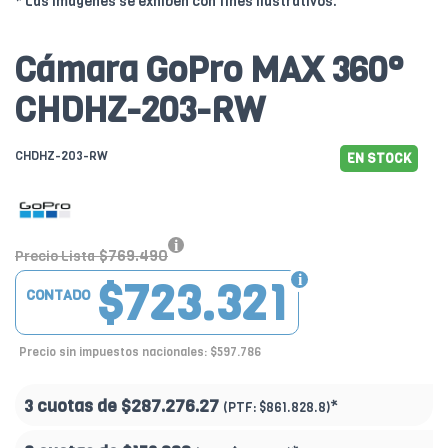
* Las imágenes se exhiben con fines ilustrativos.
Cámara GoPro MAX 360°
CHDHZ-203-RW
CHDHZ-203-RW
EN STOCK
$769.490
Precio Lista
$723.321
CONTADO
Precio sin impuestos nacionales: $597.786
3 cuotas de
$287.276.27
*
(PTF:
$861.828.8)