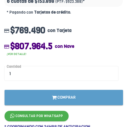
6 cuotas de
$153.898
*
(PTF:
$923.388)
* Pagando con
Tarjetas de crédito
.
$769.490
con Tarjeta
$807.964.5
con Nave
¡VER DETALLE!
Cantidad
COMPRAR
CONSULTAR POR WHATSAPP
* COORDINANDO CON 24HRS DE ANTICIPACION