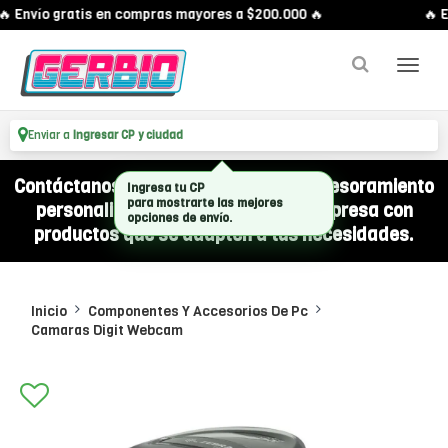
 Envío gratis en compras mayores a $200.000 🔥
🔥 E
Enviar a
Ingresar CP y ciudad
Contáctanos por WhatsApp y recibí asesoramiento
Ingresa tu CP
para mostrarte las mejores
personalizado para equipar a tu empresa con
opciones de envío.
productos que se adapten a tus necesidades.
Inicio
Componentes Y Accesorios De Pc
Camaras Digit Webcam