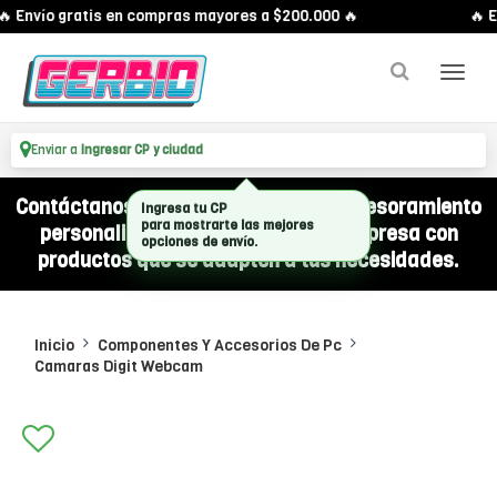
 Envío gratis en compras mayores a $200.000 🔥
🔥 E
Enviar a
Ingresar CP y ciudad
Contáctanos por WhatsApp y recibí asesoramiento
personalizado para equipar a tu empresa con
productos que se adapten a tus necesidades.
Inicio
Componentes Y Accesorios De Pc
Camaras Digit Webcam