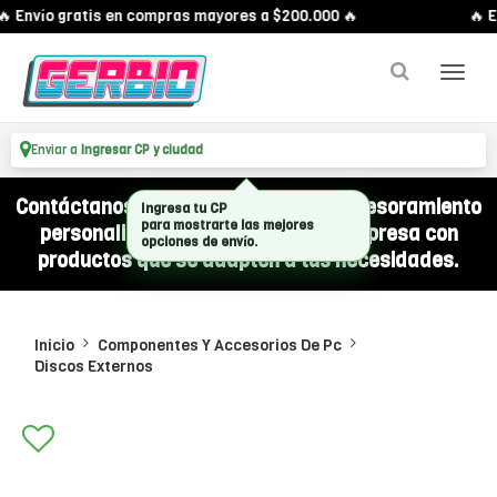
 Envío gratis en compras mayores a $200.000 🔥
🔥 En
Enviar a
Ingresar CP y ciudad
Contáctanos por WhatsApp y recibí asesoramiento
personalizado para equipar a tu empresa con
productos que se adapten a tus necesidades.
Inicio
Componentes Y Accesorios De Pc
Discos Externos