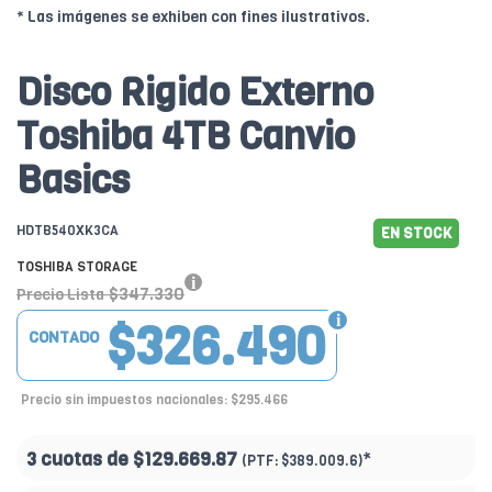
* Las imágenes se exhiben con fines ilustrativos.
Disco Rigido Externo
Toshiba 4TB Canvio
Basics
HDTB540XK3CA
EN STOCK
TOSHIBA STORAGE
$347.330
Precio Lista
$326.490
CONTADO
Precio sin impuestos nacionales: $295.466
3 cuotas de
$129.669.87
*
(PTF:
$389.009.6)