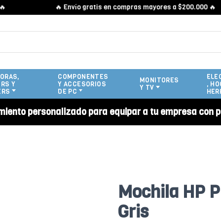
🔥 Envío gratis en compras mayores a $200.000 🔥
ORAS,
COMPONENTES
ELE
MONITORES
RS Y
Y ACCESORIOS
, HO
Y TV
ERS
DE PC
HER
miento personalizado para equipar a tu empresa con p
Mochila HP P
Gris