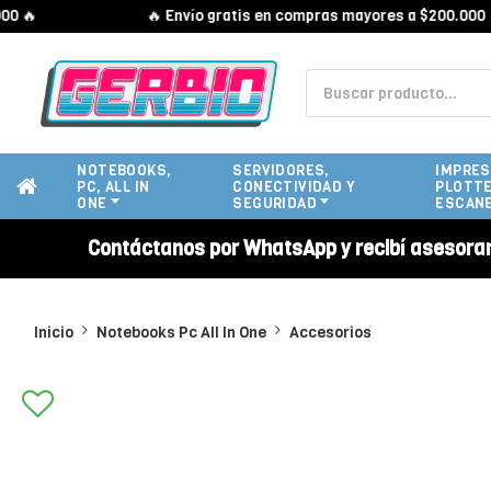
🔥 Envío gratis en compras mayores a $200.000 🔥
NOTEBOOKS,
SERVIDORES,
IMPRES
PC, ALL IN
CONECTIVIDAD Y
PLOTTE
ONE
SEGURIDAD
ESCAN
Contáctanos por WhatsApp y recibí asesora
Inicio
Notebooks Pc All In One
Accesorios