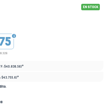
EN STOCK
75
28.326
*
TF:
$40.838.56)
*
:
$43.755.6)
dito
.
ta