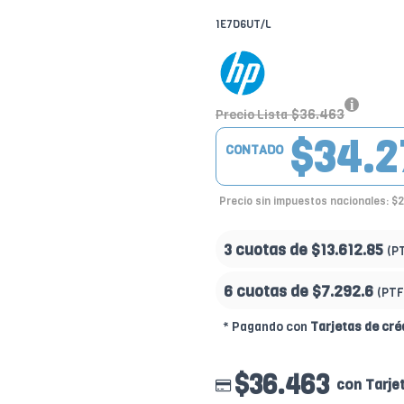
1E7D6UT/L
$36.463
Precio Lista
$34.2
CONTADO
Precio sin impuestos nacionales: $
3 cuotas de
$13.612.85
(P
6 cuotas de
$7.292.6
(PTF
* Pagando con
Tarjetas de cré
$36.463
con Tarje