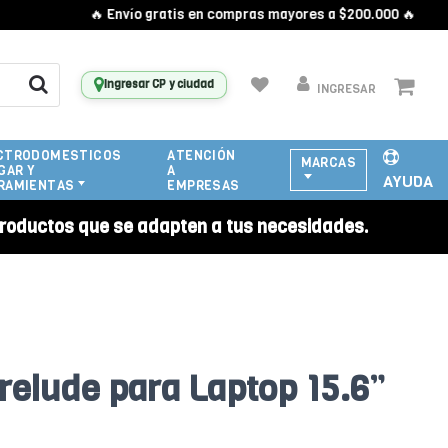
🔥 Envío gratis en compras mayores a $200.000 🔥
Ingresar CP y ciudad
INGRESAR
CTRODOMESTICOS
ATENCIÓN
MARCAS
GAR Y
A
AYUDA
RAMIENTAS
EMPRESAS
roductos que se adapten a tus necesidades.
relude para Laptop 15.6”