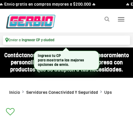
 Envío gratis en compras mayores a $200.000 🔥
🔥 E
Enviar a
Ingresar CP y ciudad
Contáctanos por WhatsApp y recibí asesoramiento
Ingresa tu CP
para mostrarte las mejores
personalizado para equipar a tu empresa con
opciones de envío.
productos que se adapten a tus necesidades.
Inicio
Servidores Conectividad Y Seguridad
Ups