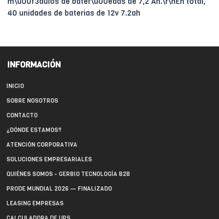
m\u00f3dulos de bater\u00edas de 7,2 Ah.\r\nEn total,
40 unidades de baterias de 12v 7.2ah
INFORMACIÓN
INICIO
SOBRE NOSOTROS
CONTACTO
¿DÓNDE ESTAMOS?
ATENCIÓN CORPORATIVA
SOLUCIONES EMPRESARIALES
QUIÉNES SOMOS - GERBIO TECNOLOGÍA B2B
PRODE MUNDIAL 2026 — FINALIZADO
LEASING EMPRESAS
CALCULADORA DE UPS