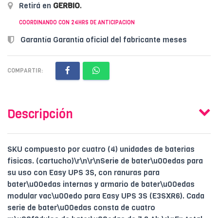
Retirá en
GERBIO
.
COORDINANDO CON 24HRS DE ANTICIPACION
Garantía Garantía oficial del fabricante meses
COMPARTIR:
Descripción
SKU compuesto por cuatro (4) unidades de baterias
fisicas. (cartucho)\r\n\r\nSerie de bater\u00edas para
su uso con Easy UPS 3S, con ranuras para
bater\u00edas internas y armario de bater\u00edas
modular vac\u00edo para Easy UPS 3S (E3SXR6). Cada
serie de bater\u00edas consta de cuatro