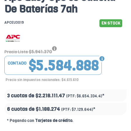
De Baterías 7ah
APCEU3019
EN STOCK
$5.941.370
Precio Lista
$5.584.888
CONTADO
Precio sin impuestos nacionales: $4.615.610
3 cuotas de
$2.218.111.47
*
(PTF:
$6.654.334.4)
6 cuotas de
$1.188.274
*
(PTF:
$7.129.644)
* Pagando con
Tarjetas de crédito
.