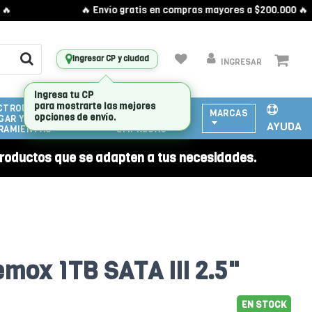
🔥 Envío gratis en compras mayores a $200.000 🔥
Ingresar CP y ciudad
INGRESAR
CTRODOMESTICOS
ATENCIÓN
MARCAS
GAR Y
A
AYUDA
RAMIENTAS
EMPRESAS
roductos que se adapten a tus necesidades.
mox 1TB SATA III 2.5"
EN STOCK