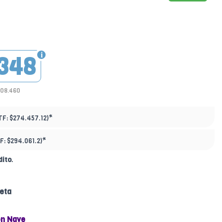
348
208.460
*
TF:
$274.457.12)
*
F:
$294.061.2)
dito
.
eta
n Nave