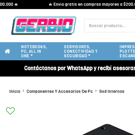
0 🔥
🔥 Envío gratis en compras mayores a $200.000 
NOTEBOOKS,
SERVIDORES,
IMPRES
PC, ALL IN
CONECTIVIDAD Y
PLOTTE
ONE
SEGURIDAD
ESCAN
Contáctanos por WhatsApp y recibí asesora
Inicio
Componentes Y Accesorios De Pc
Ssd Internos