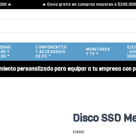

🔥 Envío gratis en compras mayores a $200.000 🔥
ORAS,
COMPONENTES
ELE
MONITORES
RS Y
Y ACCESORIOS
, HO
Y TV
ERS
DE PC
HER
miento personalizado para equipar a tu empresa con p
Disco SSD Me
216061