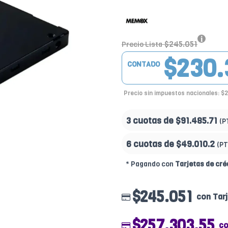
$245.051
Precio Lista
$230.
CONTADO
Precio sin impuestos nacionales: $
3 cuotas de
$91.485.71
(P
6 cuotas de
$49.010.2
(PT
* Pagando con
Tarjetas de cré
$245.051
con Tarj
$257.303.55
co