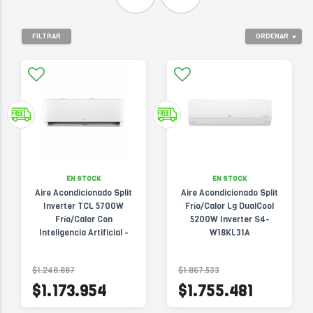
FILTRAR
ORDENAR
EN STOCK
EN STOCK
Aire Acondicionado Split
Aire Acondicionado Split
Inverter TCL 5700W
Frío/Calor Lg DualCool
Frío/Calor Con
5200W Inverter S4-
Inteligencia Artificial -
W18KL31A
TACA5700FCSD-TPRO-
INV-AI
$1.248.887
$1.867.533
$1.173.954
$1.755.481