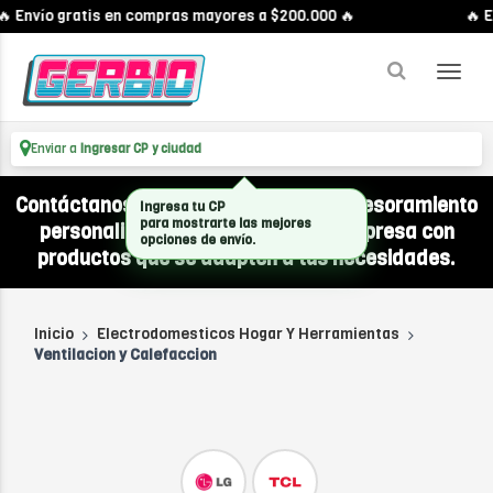
 Envío gratis en compras mayores a $200.000 🔥
🔥 E
Enviar a
Ingresar CP y ciudad
Contáctanos por WhatsApp y recibí asesoramiento
Ingresa tu CP
para mostrarte las mejores
personalizado para equipar a tu empresa con
opciones de envío.
productos que se adapten a tus necesidades.
Inicio
Electrodomesticos Hogar Y Herramientas
Ventilacion y Calefaccion