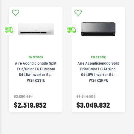
EN STOCK
EN STOCK
Aire Acondicionado Split
Aire Acondicionado Split
Frío/Calor LG Dualcool
Frío/Calor LG ArtCool
6448w Inverter S4-
6448W Inverter S4-
W24K231E
W24K2RPE
$2.680.694
$3.244.502
$2.519.852
$3.049.832