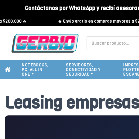
Contáctanos por WhatsApp y recibí asesora
0 🔥
🔥 Envío gratis en compras mayores a $200.000 
NOTEBOOKS,
SERVIDORES,
IMPRES
PC, ALL IN
CONECTIVIDAD Y
PLOTTE
ONE
SEGURIDAD
ESCAN
Leasing empresa