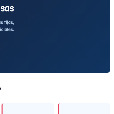
esas
 fijas,
iciales.
?