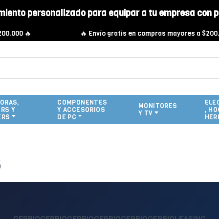
miento personalizado para equipar a tu empresa con p

🔥 Envío gratis en compras mayores a $200.000 🔥
ORAS,
COMPONENTES
ELE
MONITORES
RS Y
Y ACCESORIOS
, HO
Y TV
ERS
DE PC
HER
s
GERBIOGERBIOGERBIOGERBIOGERBIOGERBIOLEASING