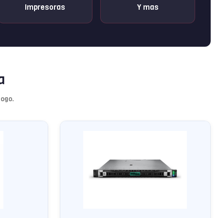
Impresoras
Y mas
a
logo.