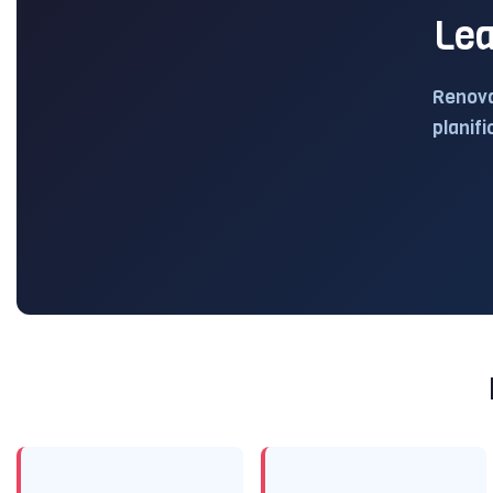
Lea
Renova
planifi