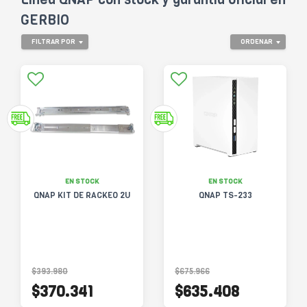
GERBIO
FILTRAR POR
ORDENAR
EN STOCK
EN STOCK
QNAP KIT DE RACKEO 2U
QNAP TS-233
$393.980
$675.966
$370.341
$635.408