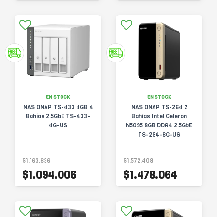
EN STOCK
EN STOCK
NAS QNAP TS-433 4GB 4
NAS QNAP TS-264 2
Bahías 2.5GbE TS-433-
Bahias Intel Celeron
4G-US
N5095 8GB DDR4 2.5GbE
TS-264-8G-US
$1.163.836
$1.572.408
$1.094.006
$1.478.064