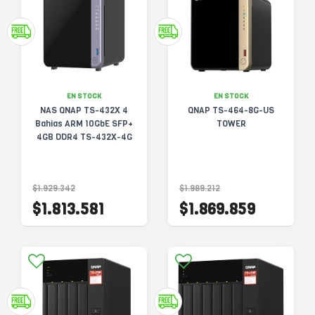
EN STOCK
EN STOCK
NAS QNAP TS-432X 4
QNAP TS-464-8G-US
Bahias ARM 10GbE SFP+
TOWER
4GB DDR4 TS-432X-4G
$1.929.342
$1.989.212
$1.813.581
$1.869.859