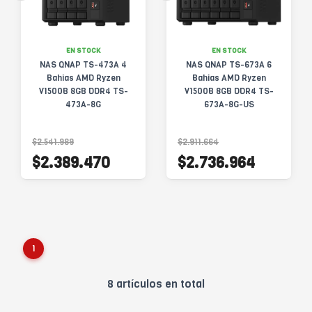
EN STOCK
EN STOCK
NAS QNAP TS-473A 4
NAS QNAP TS-673A 6
Bahias AMD Ryzen
Bahias AMD Ryzen
V1500B 8GB DDR4 TS-
V1500B 8GB DDR4 TS-
473A-8G
673A-8G-US
$2.541.989
$2.911.664
$2.389.470
$2.736.964
1
8 artículos en total