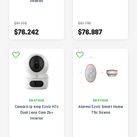
Interior
$81.108
$81.795
$76.242
$76.887
EN STOCK
EN STOCK
Camara Ip 4mp Ezviz H7c
Alarma Ezviz Smart Home
Dual Lens Cam 2k+
T9c Sirena
Interior