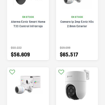
EN STOCK
EN STOCK
Alarma Ezviz Smart Home
Camara Ip 2mp Ezviz H3c
T33 Control Infrarrojo
2.8mm Exterior
$60.222
$69.699
$56.609
$65.517