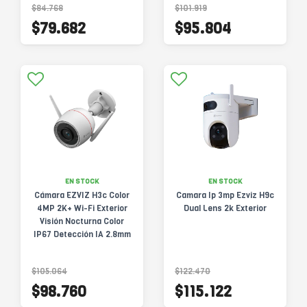
$84.768
$101.919
$79.682
$95.804
EN STOCK
EN STOCK
Cámara EZVIZ H3c Color
Camara Ip 3mp Ezviz H9c
4MP 2K+ Wi-Fi Exterior
Dual Lens 2k Exterior
Visión Nocturna Color
IP67 Detección IA 2.8mm
CS-H3c-R100-1J4WKFL
$105.064
$122.470
$98.760
$115.122