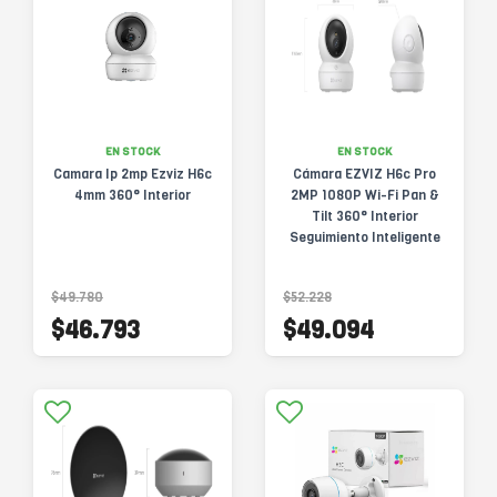
EN STOCK
EN STOCK
Camara Ip 2mp Ezviz H6c
Cámara EZVIZ H6c Pro
4mm 360° Interior
2MP 1080P Wi-Fi Pan &
Tilt 360° Interior
Seguimiento Inteligente
Audio Bidireccional CS-
H6c-R105-1L2WF
$49.780
$52.228
$46.793
$49.094