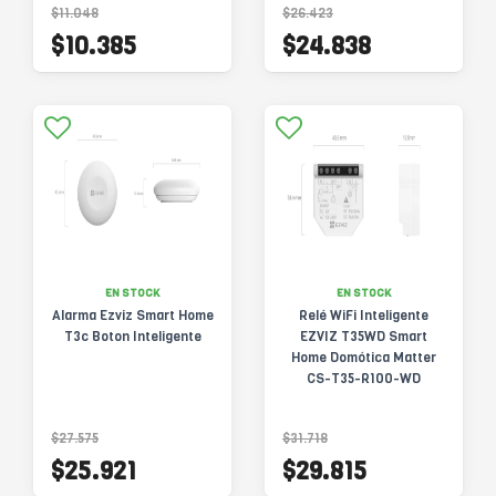
$11.048
$26.423
$10.385
$24.838
EN STOCK
EN STOCK
Alarma Ezviz Smart Home
Relé WiFi Inteligente
T3c Boton Inteligente
EZVIZ T35WD Smart
Home Domótica Matter
CS-T35-R100-WD
$27.575
$31.718
$25.921
$29.815