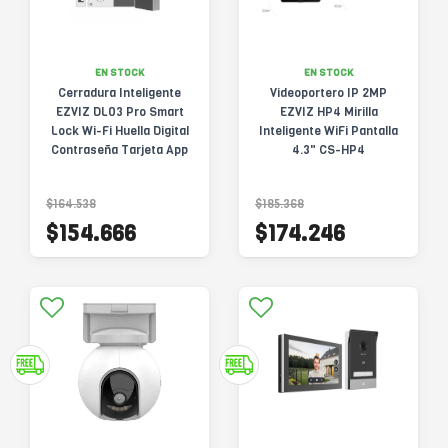
EN STOCK
EN STOCK
Cerradura Inteligente
Videoportero IP 2MP
EZVIZ DL03 Pro Smart
EZVIZ HP4 Mirilla
Lock Wi-Fi Huella Digital
Inteligente WiFi Pantalla
Contraseña Tarjeta App
4.3" CS-HP4
Remoto CS-DL03-Pro
$164.538
$185.368
$154.666
$174.246