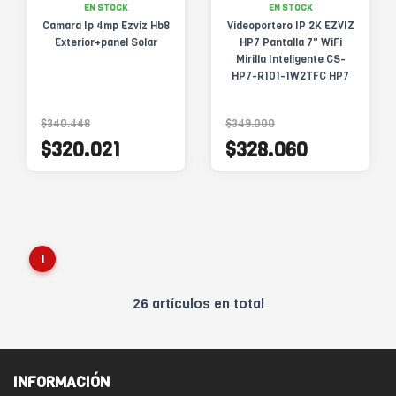
EN STOCK
EN STOCK
Camara Ip 4mp Ezviz Hb8
Videoportero IP 2K EZVIZ
Exterior+panel Solar
HP7 Pantalla 7" WiFi
Mirilla Inteligente CS-
HP7-R101-1W2TFC HP7
$340.448
$349.000
$320.021
$328.060
1
26 artículos en total
INFORMACIÓN