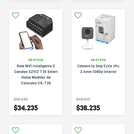
EN STOCK
EN STOCK
Relé WiFi Inteligente 2
Camara Ip 2mp Ezviz H1c
Canales EZVIZ T36 Smart
2.4mm 1080p Interior
Home Medidor de
Consumo CS-T36
$36.420
$40.675
$34.235
$38.235