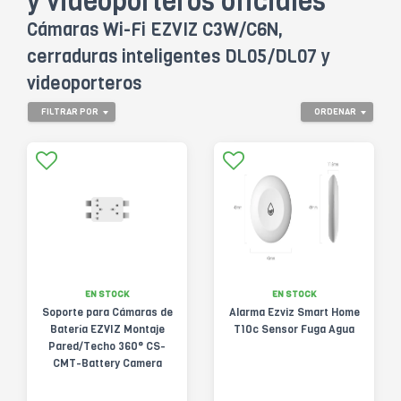
y videoporteros oficiales
Cámaras Wi-Fi EZVIZ C3W/C6N,
cerraduras inteligentes DL05/DL07 y
videoporteros
FILTRAR POR
ORDENAR
EN STOCK
EN STOCK
Soporte para Cámaras de
Alarma Ezviz Smart Home
Batería EZVIZ Montaje
T10c Sensor Fuga Agua
Pared/Techo 360° CS-
CMT-Battery Camera
Mount