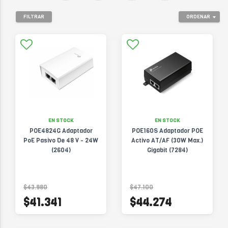
SMB
FILTRAR
ORDENAR
EN STOCK
EN STOCK
POE4824G Adaptador
POE160S Adaptador POE
PoE Pasivo De 48 V - 24W
Activo AT/AF (30W Max.)
(2604)
Gigabit (7284)
$43.980
$47.100
$41.341
$44.274