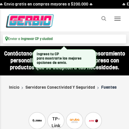
 Envío gratis en compras mayores a $200.000 🔥
🔥 E
Enviar a
Ingresar CP y ciudad
Contáctanos por WhatsApp y recibí asesoramiento
Ingresa tu CP
personalizado para equipar a tu empresa con
para mostrarte las mejores
opciones de envío.
productos que se adapten a tus necesidades.
Inicio
Servidores Conectividad Y Seguridad
Fuentes
TP-
Link