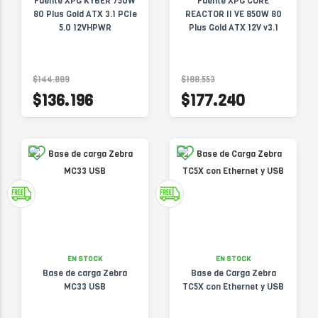
Fuente XPG KYBER 750W
Fuente XPG CORE
80 Plus Gold ATX 3.1 PCIe
REACTOR II VE 850W 80
5.0 12VHPWR
Plus Gold ATX 12V v3.1
$144.889
$188.553
$136.196
$177.240
EN STOCK
EN STOCK
Base de carga Zebra
Base de Carga Zebra
MC33 USB
TC5X con Ethernet y USB