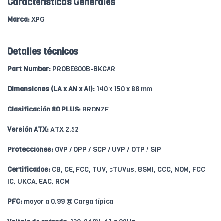
Caracteristicas Generales
Marca:
XPG
Detalles técnicos
Part Number:
PROBE600B-BKCAR
Dimensiones (LA x AN x Al):
140 x 150 x 86 mm
Clasificación 80 PLUS:
BRONZE
Versión ATX:
ATX 2.52
Protecciones:
OVP / OPP / SCP / UVP / OTP / SIP
Certificados:
CB, CE, FCC, TUV, cTUVus, BSMI, CCC, NOM, FCC
IC, UKCA, EAC, RCM
PFC:
mayor a 0.99 @ Carga típica