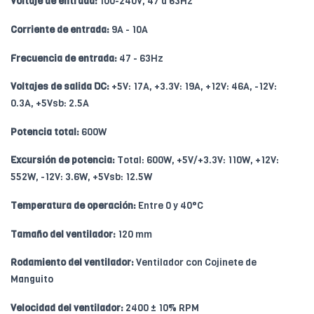
Voltaje de entrada:
100-240V, 47 a 63Hz
Corriente de entrada:
9A - 10A
Frecuencia de entrada:
47 - 63Hz
Voltajes de salida DC:
+5V: 17A, +3.3V: 19A, +12V: 46A, -12V:
0.3A, +5Vsb: 2.5A
Potencia total:
600W
Excursión de potencia:
Total: 600W, +5V/+3.3V: 110W, +12V:
552W, -12V: 3.6W, +5Vsb: 12.5W
Temperatura de operación:
Entre 0 y 40°C
Tamaño del ventilador:
120 mm
Rodamiento del ventilador:
Ventilador con Cojinete de
Manguito
Velocidad del ventilador:
2400 ± 10% RPM