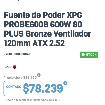
Fuente de Poder XPG
PROBE600B 600W 80
PLUS Bronze Ventilador
120mm ATX 2.52
PROBE600B-BKCAR
EN STOCK
$83.233
Precio Lista
$78.239
CONTADO
Precio sin impuestos nacionales: $64.660