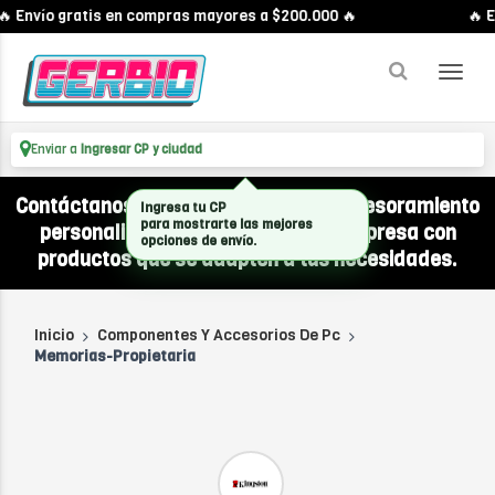
 Envío gratis en compras mayores a $200.000 🔥
🔥 E
Enviar a
Ingresar CP y ciudad
Contáctanos por WhatsApp y recibí asesoramiento
Ingresa tu CP
personalizado para equipar a tu empresa con
para mostrarte las mejores
opciones de envío.
productos que se adapten a tus necesidades.
Inicio
Componentes Y Accesorios De Pc
Memorias-Propietaria