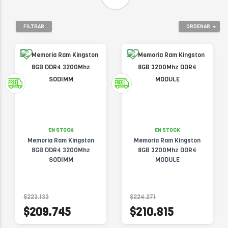
FILTRAR
ORDENAR
EN STOCK
EN STOCK
Memoria Ram Kingston
Memoria Ram Kingston
8GB DDR4 3200Mhz
8GB 3200Mhz DDR4
SODIMM
MODULE
$223.133
$224.271
$209.745
$210.815