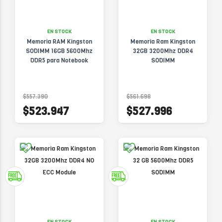
EN STOCK
EN STOCK
Memoria RAM Kingston
Memoria Ram Kingston
SODIMM 16GB 5600Mhz
32GB 3200Mhz DDR4
DDR5 para Notebook
SODIMM
$557.390
$561.698
$523.947
$527.996
EN STOCK
EN STOCK