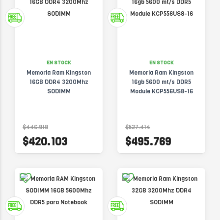
EN STOCK
EN STOCK
Memoria Ram Kingston
Memoria Ram Kingston
16GB DDR4 3200Mhz
16gb 5600 mt/s DDR5
SODIMM
Module KCP556US8-16
$446.918
$527.414
$420.103
$495.769