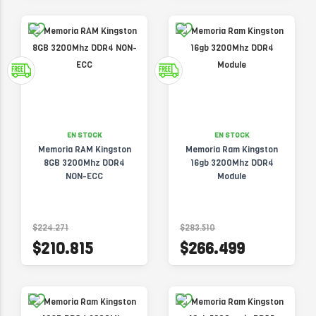
EN STOCK
EN STOCK
Memoria RAM Kingston
Memoria Ram Kingston
8GB 3200Mhz DDR4
16gb 3200Mhz DDR4
NON-ECC
Module
$224.271
$283.510
$210.815
$266.499