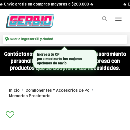
 Envío gratis en compras mayores a $200.000 🔥
🔥 E
Enviar a
Ingresar CP y ciudad
Contáctanos por WhatsApp y recibí asesoramiento
Ingresa tu CP
para mostrarte las mejores
personalizado para equipar a tu empresa con
opciones de envío.
productos que se adapten a tus necesidades.
Inicio
Componentes Y Accesorios De Pc
Memorias Propietaria