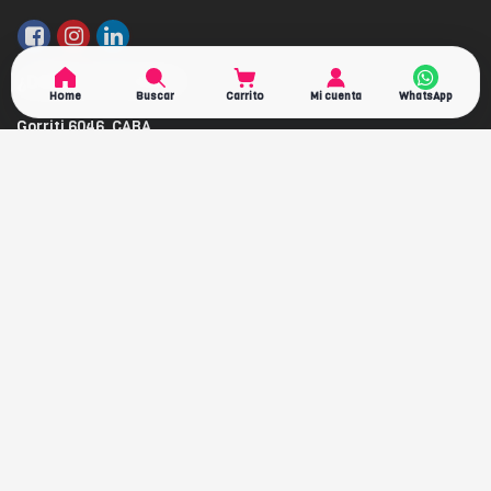
¿DÓNDE ESTAMOS?
Home
Buscar
Carrito
Mi cuenta
Gorriti 6046, CABA
de Lunes a viernes de 10:00hs a 18:00hs
ventas@gerbio.com.ar
NEWSLETTER
Recibí ofertas en tu email