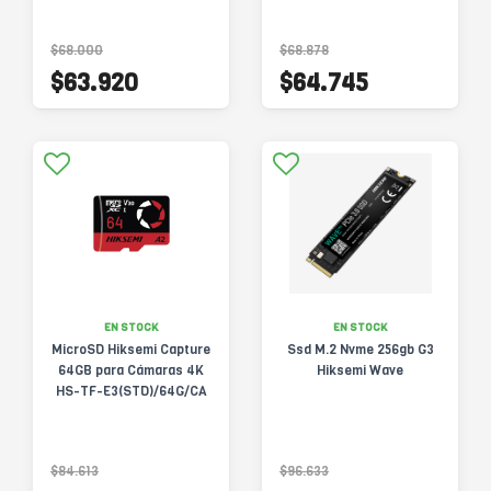
$68.000
$68.878
$63.920
$64.745
EN STOCK
EN STOCK
MicroSD Hiksemi Capture
Ssd M.2 Nvme 256gb G3
64GB para Cámaras 4K
Hiksemi Wave
HS-TF-E3(STD)/64G/CA
$84.613
$96.633