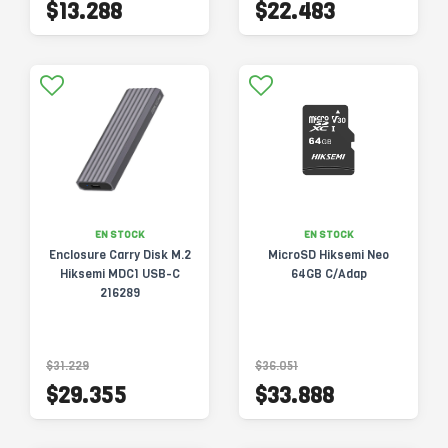
$13.288
$22.483
EN STOCK
EN STOCK
Enclosure Carry Disk M.2
MicroSD Hiksemi Neo
Hiksemi MDC1 USB-C
64GB C/Adap
216289
$31.229
$36.051
$29.355
$33.888