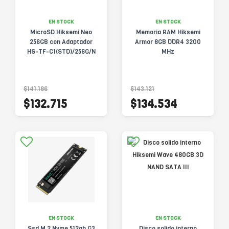
EN STOCK
EN STOCK
MicroSD Hiksemi Neo
Memoria RAM Hiksemi
256GB con Adaptador
Armor 8GB DDR4 3200
HS-TF-C1(STD)/256G/N
MHz
$141.186
$143.121
$132.715
$134.534
EN STOCK
EN STOCK
Ssd M.2 Nvme 512gb G3
Disco solido interno