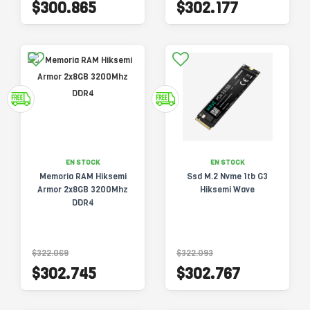
$300.865
$302.177
EN STOCK
EN STOCK
Memoria RAM Hiksemi
Ssd M.2 Nvme 1tb G3
Armor 2x8GB 3200Mhz
Hiksemi Wave
DDR4
$322.069
$322.093
$302.745
$302.767