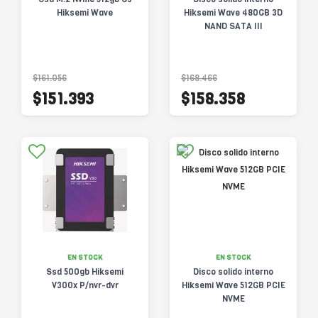
Hiksemi Wave
Hiksemi Wave 480GB 3D
NAND SATA III
$161.056
$168.466
$151.393
$158.358
EN STOCK
EN STOCK
Ssd 500gb Hiksemi
Disco solido interno
V300x P/nvr-dvr
Hiksemi Wave 512GB PCIE
NVME