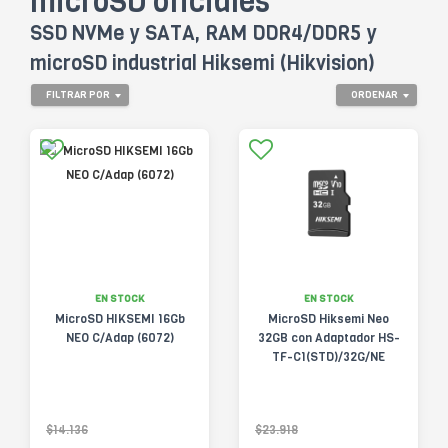
microSD oficiales
SSD NVMe y SATA, RAM DDR4/DDR5 y
microSD industrial Hiksemi (Hikvision)
FILTRAR POR
ORDENAR
EN STOCK
EN STOCK
MicroSD HIKSEMI 16Gb
MicroSD Hiksemi Neo
NEO C/Adap (6072)
32GB con Adaptador HS-
TF-C1(STD)/32G/NE
$14.136
$23.918