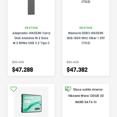
EN STOCK
EN STOCK
Adaptador HIKSEMI Carry
Memoria DDR3 HIKSEMI
Disk Aluminio M.2 Sata
8Gb 1600 MHz Hiker 1.35V
M.2 NVMe USB 3.2 Tipo C
(7512)
$50.306
$50.406
$47.288
$47.382