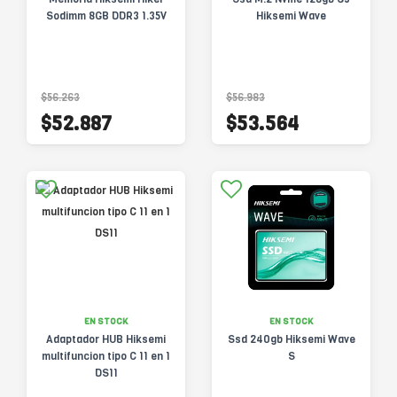
Sodimm 8GB DDR3 1.35V
Hiksemi Wave
$56.263
$56.983
$52.887
$53.564
EN STOCK
EN STOCK
Adaptador HUB Hiksemi
Ssd 240gb Hiksemi Wave
multifuncion tipo C 11 en 1
S
DS11