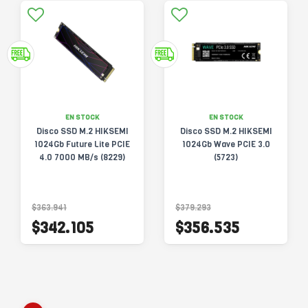
EN STOCK
EN STOCK
Disco SSD M.2 HIKSEMI
Disco SSD M.2 HIKSEMI
1024Gb Future Lite PCIE
1024Gb Wave PCIE 3.0
4.0 7000 MB/s (8229)
(5723)
$363.941
$379.293
$342.105
$356.535