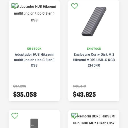
EN STOCK
EN STOCK
Adaptador HUB Hiksemi
Enclosure Carry Disk M.2
multifuncion tipo C 8 en 1
Hiksemi MDR1 USB-C RGB
DS8
214040
$37.296
$46.410
$35.058
$43.625