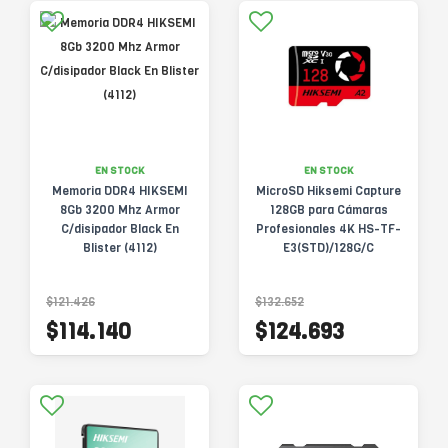
EN STOCK
EN STOCK
Memoria DDR4 HIKSEMI
MicroSD Hiksemi Capture
8Gb 3200 Mhz Armor
128GB para Cámaras
C/disipador Black En
Profesionales 4K HS-TF-
Blister (4112)
E3(STD)/128G/C
$121.426
$132.652
$114.140
$124.693