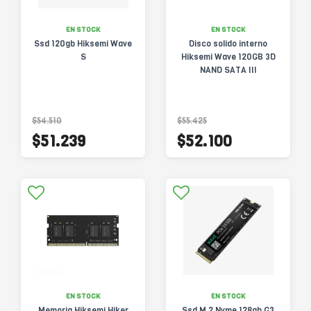
EN STOCK
EN STOCK
Ssd 120gb Hiksemi Wave
Disco solido interno
S
Hiksemi Wave 120GB 3D
NAND SATA III
$54.510
$55.425
$51.239
$52.100
EN STOCK
EN STOCK
Memoria Hiksemi Hiker
Ssd M.2 Nvme 128gb G3