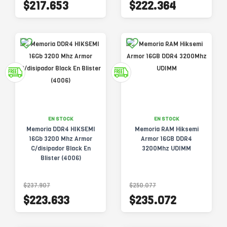
$217.653
$222.364
EN STOCK
EN STOCK
Memoria DDR4 HIKSEMI
Memoria RAM Hiksemi
16Gb 3200 Mhz Armor
Armor 16GB DDR4
C/disipador Black En
3200Mhz UDIMM
Blister (4006)
$237.907
$250.077
$223.633
$235.072