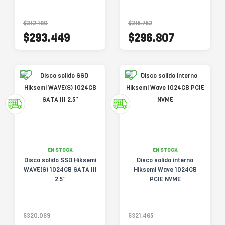
$312.180
$315.752
$293.449
$296.807
EN STOCK
EN STOCK
Disco solido SSD Hiksemi
Disco solido interno
WAVE(S) 1024GB SATA III
Hiksemi Wave 1024GB
2.5”
PCIE NVME
$320.069
$321.465