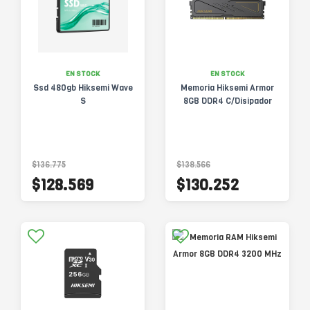
EN STOCK
EN STOCK
Ssd 480gb Hiksemi Wave
Memoria Hiksemi Armor
S
8GB DDR4 C/Disipador
$136.775
$138.566
$128.569
$130.252