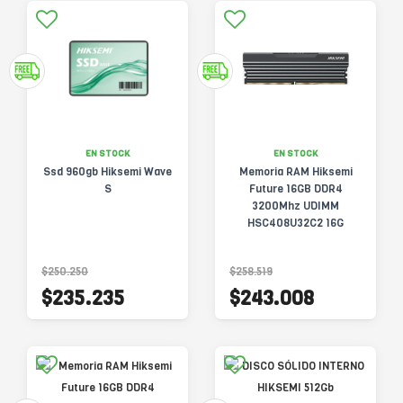
EN STOCK
EN STOCK
Ssd 960gb Hiksemi Wave
Memoria RAM Hiksemi
S
Future 16GB DDR4
3200Mhz UDIMM
HSC408U32C2 16G
$250.250
$258.519
$235.235
$243.008