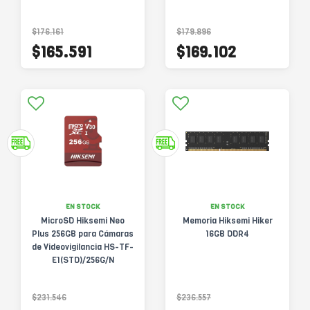
$176.161
$179.896
$165.591
$169.102
EN STOCK
EN STOCK
MicroSD Hiksemi Neo
Memoria Hiksemi Hiker
Plus 256GB para Cámaras
16GB DDR4
de Videovigilancia HS-TF-
E1(STD)/256G/N
$231.546
$236.557