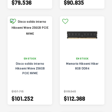
$79.536
$90.835
EN STOCK
EN STOCK
Disco solido interno
Memoria Hiksemi Hiker
Hiksemi Wave 256GB
8GB DDR4
PCIE NVME
$107.715
$119.540
$101.252
$112.368