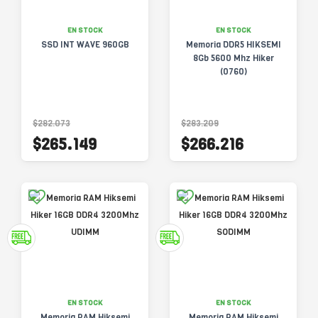
EN STOCK
EN STOCK
SSD INT WAVE 960GB
Memoria DDR5 HIKSEMI
8Gb 5600 Mhz Hiker
(0760)
$282.073
$283.209
$265.149
$266.216
EN STOCK
EN STOCK
Memoria RAM Hiksemi
Memoria RAM Hiksemi