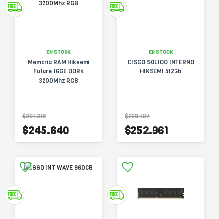
EN STOCK
EN STOCK
Memoria RAM Hiksemi
DISCO SÓLIDO INTERNO
Future 16GB DDR4
HIKSEMI 512Gb
3200Mhz RGB
$261.319
$269.107
$245.640
$252.961