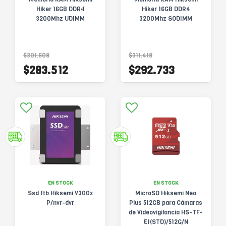
Hiker 16GB DDR4
Hiker 16GB DDR4
3200Mhz UDIMM
3200Mhz SODIMM
$301.608
$311.418
$283.512
$292.733
EN STOCK
EN STOCK
Ssd 1tb Hiksemi V300x
MicroSD Hiksemi Neo
P/nvr-dvr
Plus 512GB para Cámaras
de Videovigilancia HS-TF-
E1(STD)/512G/N