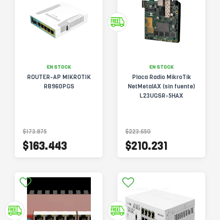
EN STOCK
EN STOCK
ROUTER-AP MIKROTIK
Placa Radio MikroTik
RB960PGS
NetMetalAX (sin fuente)
L23UGSR-5HAX
$173.875
$223.650
$163.443
$210.231