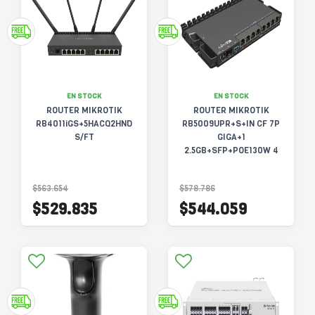
EN STOCK
EN STOCK
ROUTER MIKROTIK
ROUTER MIKROTIK
RB4011iGS+5HACQ2HND
RB5009UPR+S+IN CF 7P
S/FT
GIGA+1
2.5GB+SFP+POE130W 4
CORE 1.4GHZ 1GB RAM
DDR4
$563.654
$578.786
$529.835
$544.059