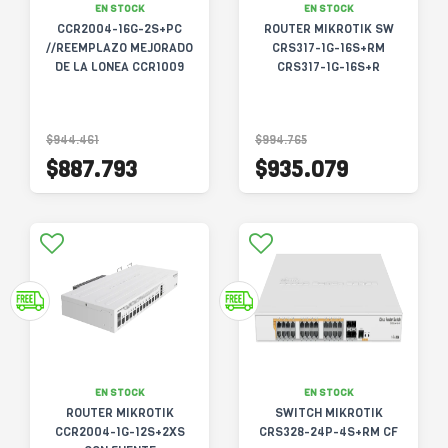
EN STOCK
EN STOCK
CCR2004-16G-2S+PC
ROUTER MIKROTIK SW
//REEMPLAZO MEJORADO
CRS317-1G-16S+RM
DE LA LONEA CCR1009
CRS317-1G-16S+R
$944.461
$994.765
$887.793
$935.079
EN STOCK
EN STOCK
ROUTER MIKROTIK
SWITCH MIKROTIK
CCR2004-1G-12S+2XS
CRS328-24P-4S+RM CF