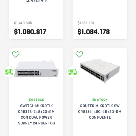
CON FUENTE
$1.149.805
$1.153.381
$1.080.817
$1.084.178
EN STOCK
EN STOCK
SWITCH MIKROTIK
ROUTER MIKROTIK SW
CRS326-24S+2Q+RM
CRS354-48G-4S+2Q+RM
CON DUAL POWER
CON FUENTE
SUPPLY 24 PUERTOS
SFP 10 GB + 2 40 GB