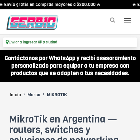
 Envío gratis en compras mayores a $200.000 🔥
🔥 Env
Enviar a
Ingresar CP y ciudad
Contáctanos por WhatsApp y recibí asesoramiento
personalizado para equipar a tu empresa con
productos que se adapten a tus necesidades.
Inicio
Marca
MIKROTIK
MikroTik en Argentina —
routers, switches y