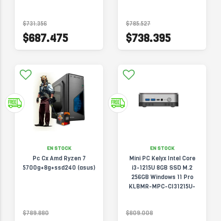
3200G-8G-256G-W11H
$731.356
$785.527
$687.475
$738.395
EN STOCK
EN STOCK
Pc Cx Amd Ryzen 7
Mini PC Kelyx Intel Core
5700g+8g+ssd240 (asus)
i3-1215U 8GB SSD M.2
256GB Windows 11 Pro
KLBMR-MPC-CI31215U-
8G-256G-W11P
$789.880
$809.008