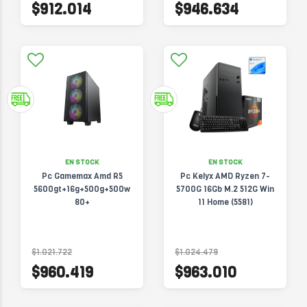
$912.014
$946.634
EN STOCK
EN STOCK
Pc Gamemax Amd R5
Pc Kelyx AMD Ryzen 7-
5600gt+16g+500g+500w
5700G 16Gb M.2 512G Win
80+
11 Home (5581)
$1.021.722
$1.024.479
$960.419
$963.010