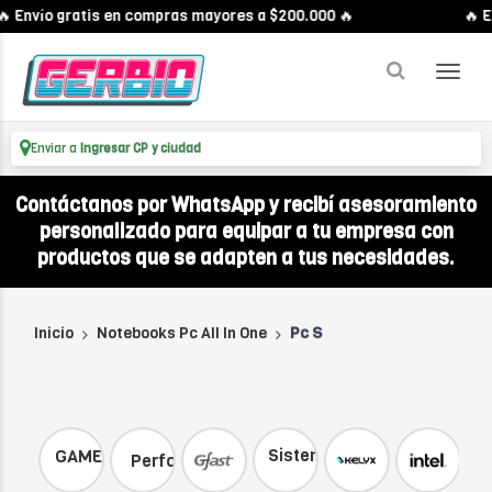
nvío gratis en compras mayores a $200.000 🔥
🔥 Enví
Enviar a
Ingresar CP y ciudad
Contáctanos por WhatsApp y recibí asesoramiento
personalizado para equipar a tu empresa con
productos que se adapten a tus necesidades.
Inicio
Notebooks Pc All In One
Pc S
X
Sistemas
GAMEMAX
Performance