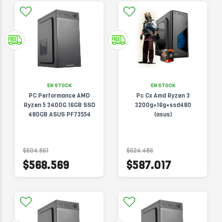
EN STOCK
EN STOCK
PC Performance AMD
Pc Cx Amd Ryzen 3
Ryzen 5 3400G 16GB SSD
3200g+16g+ssd480
480GB ASUS PF73554
(asus)
$604.861
$624.486
$568.569
$587.017