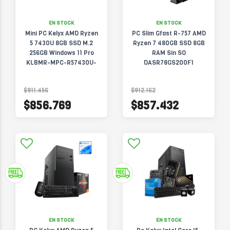
EN STOCK
EN STOCK
Mini PC Kelyx AMD Ryzen
PC Slim Gfast R-757 AMD
5 7430U 8GB SSD M.2
Ryzen 7 480GB SSD 8GB
256GB Windows 11 Pro
RAM Sin SO
KLBMR-MPC-R57430U-
DASR78GS200F1
8G-256G-W11P
$911.456
$912.162
$856.769
$857.432
EN STOCK
EN STOCK