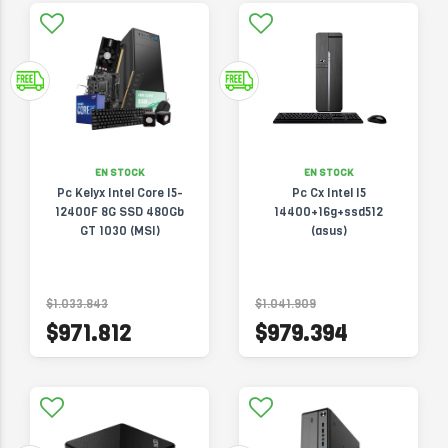
EN STOCK
EN STOCK
Pc Kelyx Intel Core I5-
Pc Cx Intel I5
12400F 8G SSD 480Gb
14400+16g+ssd512
GT 1030 (MSI)
(asus)
$1.033.843
$1.041.909
$971.812
$979.394