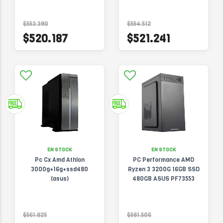
$553.390
$554.512
$520.187
$521.241
EN STOCK
EN STOCK
Pc Cx Amd Athlon
PC Performance AMD
3000g+16g+ssd480
Ryzen 3 3200G 16GB SSD
(asus)
480GB ASUS PF73553
$561.825
$581.506