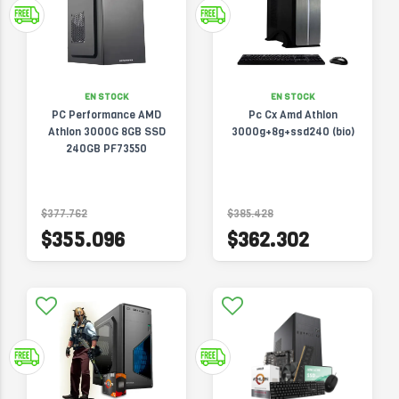
EN STOCK
EN STOCK
PC Performance AMD
Pc Cx Amd Athlon
Athlon 3000G 8GB SSD
3000g+8g+ssd240 (bio)
240GB PF73550
$377.762
$385.428
$355.096
$362.302