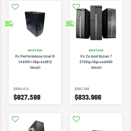
EN STOCK
EN STOCK
Pc Performance Intel I5
Pc Cx Amd Ryzen 7
14400f+16g+ssd512
5700g+16g+ssd480
(asus)
(asus)
$880.413
$887.198
$827.588
$833.966