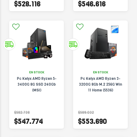
$528.116
$546.616
EN STOCK
EN STOCK
Pc Kelyx AMD Ryzen 5-
Pc Kelyx AMD Ryzen 3-
3400G 8G SSD 240Gb
3200G 8Gb M.2 256G Win
(MSI)
11 Home (5536)
$582.738
$589.032
$547.774
$553.690