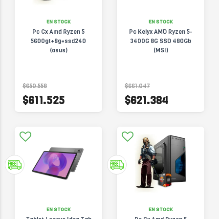
EN STOCK
EN STOCK
Pc Cx Amd Ryzen 5
Pc Kelyx AMD Ryzen 5-
5600gt+8g+ssd240
3400G 8G SSD 480Gb
(asus)
(MSI)
$650.558
$661.047
$611.525
$621.384
EN STOCK
EN STOCK