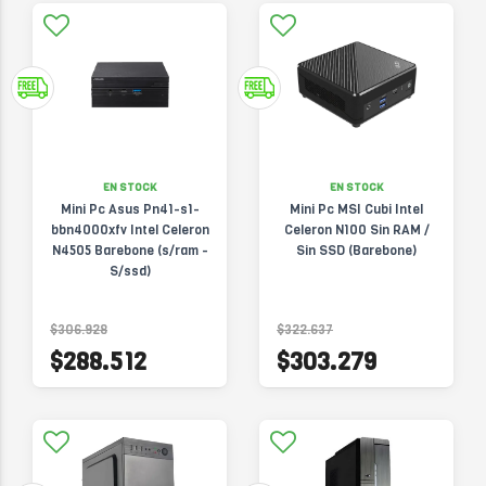
EN STOCK
EN STOCK
Mini Pc Asus Pn41-s1-
Mini Pc MSI Cubi Intel
bbn4000xfv Intel Celeron
Celeron N100 Sin RAM /
N4505 Barebone (s/ram -
Sin SSD (Barebone)
S/ssd)
$306.928
$322.637
$288.512
$303.279