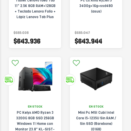
Tablet Lenovo Idea Tab
Pc Cx Amd Ryzen 5
11" 2.5K 8GB RAM+128GB
3400g+16g+ssd480
+ Teclado Lenovo Folio +
(asus)
Lápiz Lenovo Tab Plus
+auriculares Bt E310
(2993)
$685.038
$685.047
$643.936
$643.944
EN STOCK
EN STOCK
PC Kelyx AMD Ryzen 3
Mini Pc MSI Cubi Intel
3200G 8GB SSD 256GB
Core I5-1235U Sin RAM /
Windows 11 Home con
Sin SSD (Barebone)
Monitor 23.8" KL-SIST-
(0168)