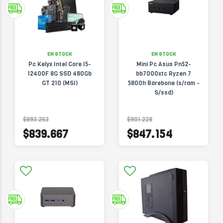
EN STOCK
EN STOCK
Pc Kelyx Intel Core I5-
Mini Pc Asus Pn52-
12400F 8G SSD 480Gb
bb7000xtc Ryzen 7
GT 210 (MSI)
5800h Barebone (s/ram -
S/ssd)
$893.263
$901.228
$839.667
$847.154