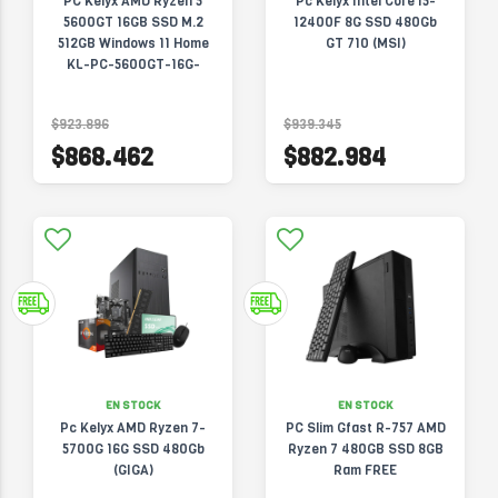
PC Kelyx AMD Ryzen 5
Pc Kelyx Intel Core I5-
5600GT 16GB SSD M.2
12400F 8G SSD 480Gb
512GB Windows 11 Home
GT 710 (MSI)
KL-PC-5600GT-16G-
512G-W11H
$923.896
$939.345
$868.462
$882.984
EN STOCK
EN STOCK
Pc Kelyx AMD Ryzen 7-
PC Slim Gfast R-757 AMD
5700G 16G SSD 480Gb
Ryzen 7 480GB SSD 8GB
(GIGA)
Ram FREE