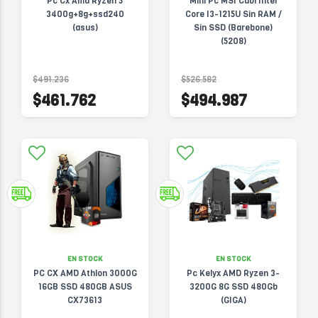
Pc Cx Amd Ryzen 5
Mini Pc MSI Cubi Intel
3400g+8g+ssd240
Core I3-1215U Sin RAM /
(asus)
Sin SSD (Barebone)
(5208)
$491.236
$526.582
$461.762
$494.987
EN STOCK
EN STOCK
PC CX AMD Athlon 3000G
Pc Kelyx AMD Ryzen 3-
16GB SSD 480GB ASUS
3200G 8G SSD 480Gb
CX73613
(GIGA)