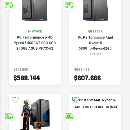
EN STOCK
EN STOCK
PC Performance AMD
Pc Performance Amd
Ryzen 5 5600GT 8GB SSD
Ryzen 5
240GB ASUS PF73542
5600gt+8g+ssd240
(asus)
$625.685
$646.453
$588.144
$607.666