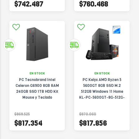
$742.487
$760.468
EN STOCK
EN STOCK
PC Tecnobrand Intel
PC Kelyx AMD Ryzen 5
Celeron G6900 8GB RAM
5600GT 8GB SSD M.2
240GB SSD 1TB HDD Kit
512GB Windows 11 Home
Mouse y Teclado
KL-PC-5600GT-8G-512G-
PCTBCEL16G2401T
W11H
$869.525
$870.060
$817.354
$817.856