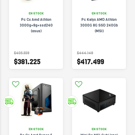
EN STOCK
EN STOCK
Pc Cx Amd Athlon
Pc Kelyx AMD Athlon
3000g+8g+ssd240
3000G 8G SSD 240Gb
(asus)
(MSI)
$405.559
$444.148
$381.225
$417.499
EN STOCK
EN STOCK