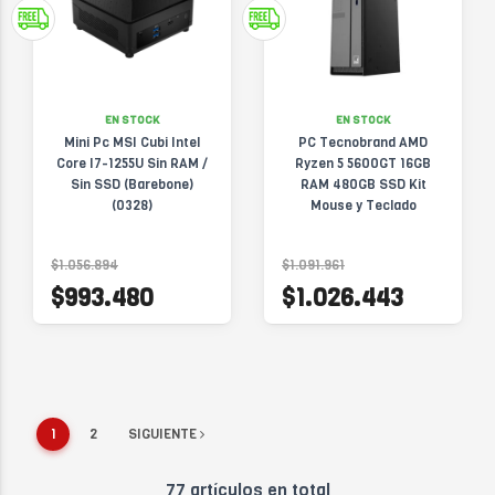
EN STOCK
EN STOCK
Mini Pc MSI Cubi Intel
PC Tecnobrand AMD
Core I7-1255U Sin RAM /
Ryzen 5 5600GT 16GB
Sin SSD (Barebone)
RAM 480GB SSD Kit
(0328)
Mouse y Teclado
PCTBR516G480SB
$1.056.894
$1.091.961
$993.480
$1.026.443
1
2
SIGUIENTE
77 artículos en total