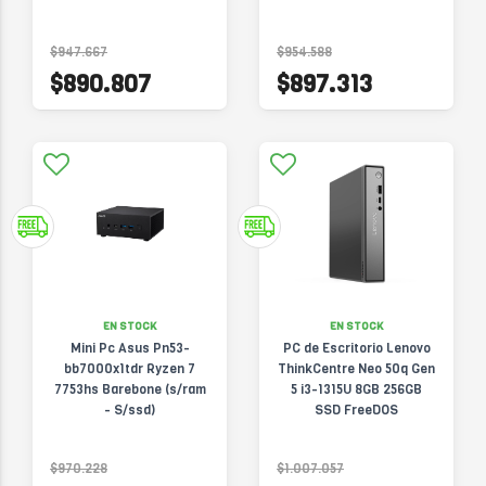
$947.667
$954.588
$890.807
$897.313
EN STOCK
EN STOCK
Mini Pc Asus Pn53-
PC de Escritorio Lenovo
bb7000x1tdr Ryzen 7
ThinkCentre Neo 50q Gen
7753hs Barebone (s/ram
5 i3-1315U 8GB 256GB
- S/ssd)
SSD FreeDOS
13C50019AC
$970.228
$1.007.057