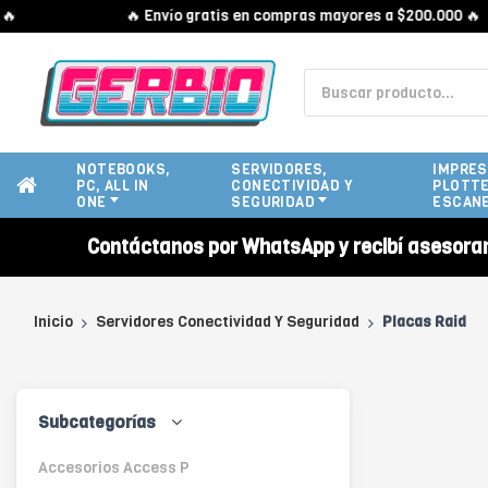
🔥 Envío gratis en compras mayores a $200.000 🔥
NOTEBOOKS,
SERVIDORES,
IMPRES
PC, ALL IN
CONECTIVIDAD Y
PLOTTE
ONE
SEGURIDAD
ESCAN
Contáctanos por WhatsApp y recibí asesora
Inicio
Servidores Conectividad Y Seguridad
Placas Raid
Subcategorías
Accesorios Access P