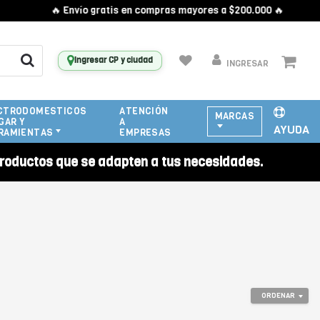
🔥 Envío gratis en compras mayores a $200.000 🔥
Ingresar CP y ciudad
INGRESAR
CTRODOMESTICOS
ATENCIÓN
MARCAS
GAR Y
A
AYUDA
RAMIENTAS
EMPRESAS
roductos que se adapten a tus necesidades.
ORDENAR