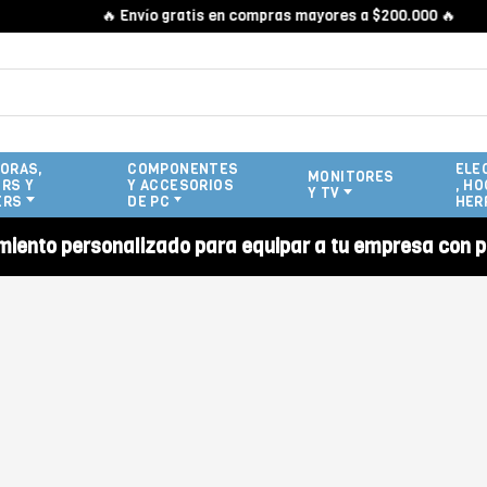
🔥 Envío gratis en compras mayores a $200.000 🔥
ORAS,
COMPONENTES
ELE
MONITORES
RS Y
Y ACCESORIOS
, HO
Y TV
ERS
DE PC
HER
miento personalizado para equipar a tu empresa con p