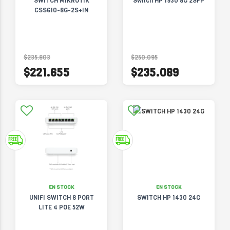
SWITCH MIKROTIK
Switch HP 1930 8G 2SFP
CSS610-8G-2S+IN
$235.803
$250.095
$221.655
$235.089
EN STOCK
EN STOCK
UNIFI SWITCH 8 PORT
SWITCH HP 1430 24G
LITE 4 POE 52W