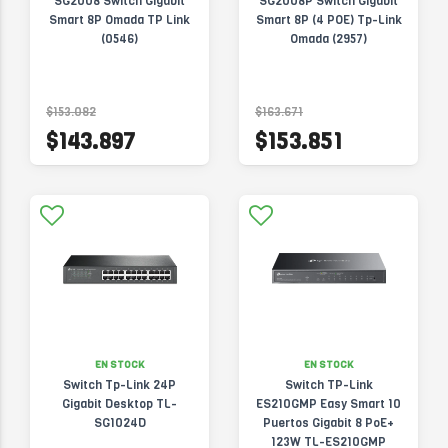
SG2008 Switch Gigabit
SG2008P Switch Gigabit
Smart 8P Omada TP Link
Smart 8P (4 POE) Tp-Link
(0546)
Omada (2957)
$153.082
$163.671
$143.897
$153.851
EN STOCK
EN STOCK
Switch Tp-Link 24P
Switch TP-Link
Gigabit Desktop TL-
ES210GMP Easy Smart 10
SG1024D
Puertos Gigabit 8 PoE+
123W TL-ES210GMP