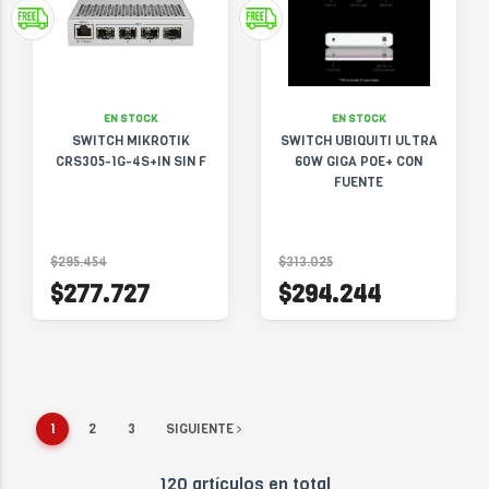
EN STOCK
EN STOCK
SWITCH MIKROTIK
SWITCH UBIQUITI ULTRA
CRS305-1G-4S+IN SIN F
60W GIGA POE+ CON
FUENTE
$295.454
$313.025
$277.727
$294.244
1
2
3
SIGUIENTE
120 artículos en total