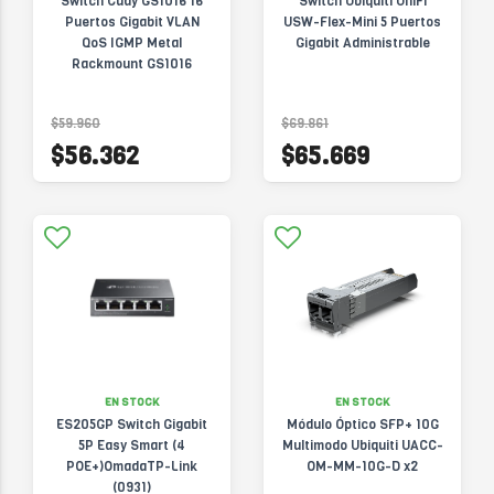
Switch Cudy GS1016 16
Switch Ubiquiti UniFi
Puertos Gigabit VLAN
USW-Flex-Mini 5 Puertos
QoS IGMP Metal
Gigabit Administrable
Rackmount GS1016
$59.960
$69.861
$56.362
$65.669
EN STOCK
EN STOCK
ES205GP Switch Gigabit
Módulo Óptico SFP+ 10G
5P Easy Smart (4
Multimodo Ubiquiti UACC-
POE+)OmadaTP-Link
OM-MM-10G-D x2
(0931)