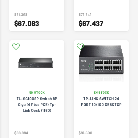
$71.365
$71.741
$67.083
$67.437
EN STOCK
EN STOCK
TL-SG1008P Switch 8P
TP-LINK SWITCH 24
Giga (4 Ptos POE) Tp-
PORT 10/100 DESKTOP
Link Desk (1160)
$88.984
$91.608