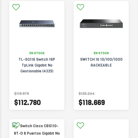
EN STOCK
EN STOCK
TL-SG116 Switch 16P
SWITCH 16 10/100/1000
TpLink Gigabit No
RACKEABLE
Gestionable (4325)
$119.979
$126.244
$112.780
$118.669