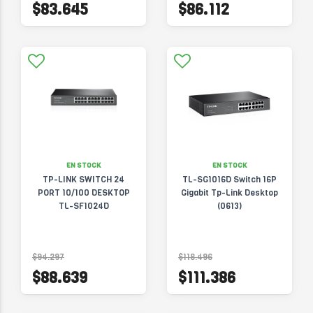
$83.645
$86.112
EN STOCK
EN STOCK
TP-LINK SWITCH 24
TL-SG1016D Switch 16P
PORT 10/100 DESKTOP
Gigabit Tp-Link Desktop
TL-SF1024D
(0613)
$94.297
$118.496
$88.639
$111.386