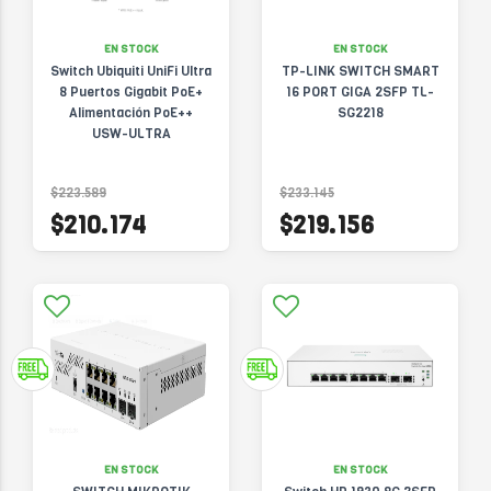
EN STOCK
EN STOCK
Switch Ubiquiti UniFi Ultra
TP-LINK SWITCH SMART
8 Puertos Gigabit PoE+
16 PORT GIGA 2SFP TL-
Alimentación PoE++
SG2218
USW-ULTRA
$223.589
$233.145
$210.174
$219.156
EN STOCK
EN STOCK