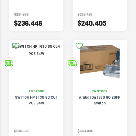
$251.538
$255.750
$236.446
$240.405
EN STOCK
EN STOCK
SWITCH HP 1430 8G CL4
Aruba IOn 1930 8G 2SFP
POE 64W
Switch
$258.135
$263.836