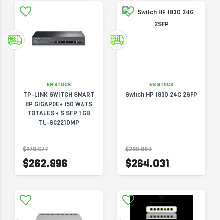
EN STOCK
EN STOCK
TP-LINK SWITCH SMART
Switch HP 1830 24G 2SFP
8P GIGAPOE+ 150 WATS
TOTALES + S SFP 1 GB
TL-SG2210MP
$279.677
$280.884
$262.896
$264.031