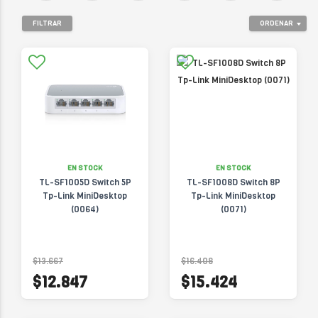
SMB
FILTRAR
ORDENAR
EN STOCK
EN STOCK
TL-SF1005D Switch 5P
TL-SF1008D Switch 8P
Tp-Link MiniDesktop
Tp-Link MiniDesktop
(0064)
(0071)
$13.667
$16.408
$12.847
$15.424