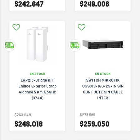
$242.647
$248.006
EN STOCK
EN STOCK
EAP215-Bridge KIT
SWITCH MIKROTIK
Enlace Exterior Largo
CSS318-16G-2S+IN SIN
Alcance 5 Km A 5GHz
CON FUETE SIN CABLE
(3744)
INTER
$263.849
$275.585
$248.018
$259.050