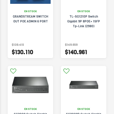
EN STOCK
EN STOCK
GRANDSTREAM SWITCH
TL-SG1210P Switch
OUT POE ADMIN 6 PORT
Gigabit 9P 8POE+ 1SFP
Tp-Link (2980)
$138.415
$149.959
$130.110
$140.961
EN STOCK
EN STOCK