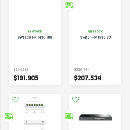
EN STOCK
EN STOCK
SWITCH HP 1430 16G
Switch HP 1830 8G
$204.154
$220.781
$191.905
$207.534