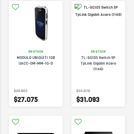
EN STOCK
EN STOCK
MODULO UBIQUITI 1GB
TL-SG105 Switch 5P
UACC-OM-MM-1G-D
TpLink Gigabit Acero
(1146)
$28.803
$33.078
$27.075
$31.093