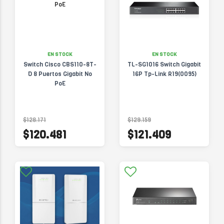
EN STOCK
EN STOCK
Switch Cisco CBS110-8T-
TL-SG1016 Switch Gigabit
D 8 Puertos Gigabit No
16P Tp-Link R19(0095)
PoE
$128.171
$129.159
$120.481
$121.409