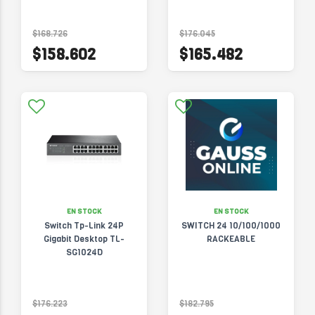
$168.726
$176.045
$158.602
$165.482
EN STOCK
EN STOCK
Switch Tp-Link 24P
SWITCH 24 10/100/1000
Gigabit Desktop TL-
RACKEABLE
SG1024D
$176.223
$182.795