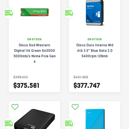
EN STOCK
EN STOCK
Disco Ssd Western
Disco Duro Interno Wd
Digital 1tb Green Sn3000
4tb 3.5" Blue Sata 3.0
5000mb/s Nvme Pcie Gen
5400rpm 128mb
4
$399.533
$401.858
$375.561
$377.747