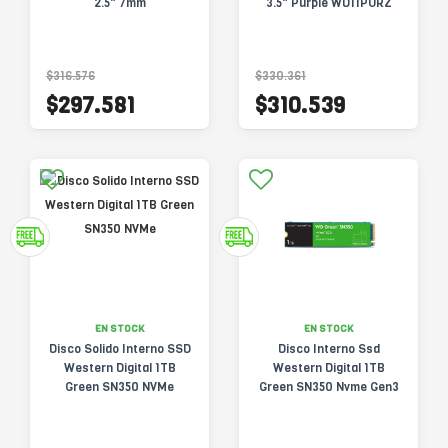
2.5" 7mm
3.5" Purple WD11PURZ
$316.576
$330.361
$297.581
$310.539
EN STOCK
EN STOCK
Disco Solido Interno SSD
Disco Interno Ssd
Western Digital 1TB
Western Digital 1TB
Green SN350 NVMe
Green SN350 Nvme Gen3