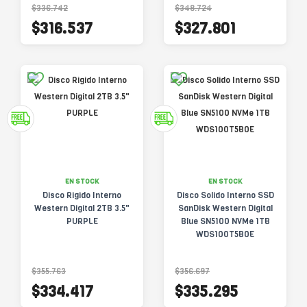
$336.742
$348.724
$316.537
$327.801
EN STOCK
EN STOCK
Disco Rigido Interno
Disco Solido Interno SSD
Western Digital 2TB 3.5"
SanDisk Western Digital
PURPLE
Blue SN5100 NVMe 1TB
WDS100T5B0E
$355.763
$356.697
$334.417
$335.295