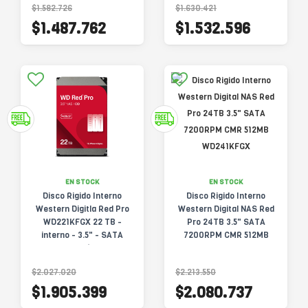
$1.582.726
$1.630.421
$1.487.762
$1.532.596
EN STOCK
EN STOCK
Disco Rigido Interno
Disco Rigido Interno
Western Digitla Red Pro
Western Digital NAS Red
WD221KFGX 22 TB -
Pro 24TB 3.5" SATA
interno - 3.5" - SATA
7200RPM CMR 512MB
6Gb/s
WD241KFGX
$2.027.020
$2.213.550
$1.905.399
$2.080.737