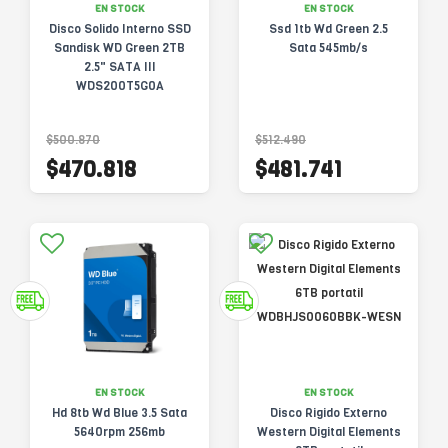
EN STOCK
EN STOCK
Disco Solido Interno SSD
Ssd 1tb Wd Green 2.5
Sandisk WD Green 2TB
Sata 545mb/s
2.5" SATA III
WDS200T5G0A
$500.870
$512.490
$470.818
$481.741
EN STOCK
EN STOCK
Hd 8tb Wd Blue 3.5 Sata
Disco Rigido Externo
5640rpm 256mb
Western Digital Elements