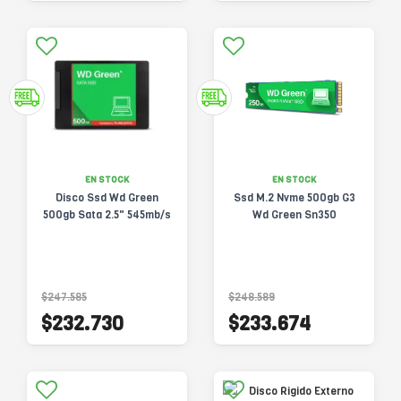
EN STOCK
EN STOCK
Disco Ssd Wd Green
Ssd M.2 Nvme 500gb G3
500gb Sata 2.5" 545mb/s
Wd Green Sn350
$247.585
$248.589
$232.730
$233.674