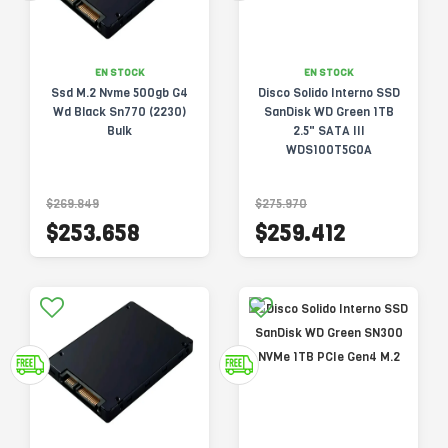
EN STOCK
EN STOCK
Ssd M.2 Nvme 500gb G4
Disco Solido Interno SSD
Wd Black Sn770 (2230)
SanDisk WD Green 1TB
Bulk
2.5" SATA III
WDS100T5G0A
$269.849
$275.970
$253.658
$259.412