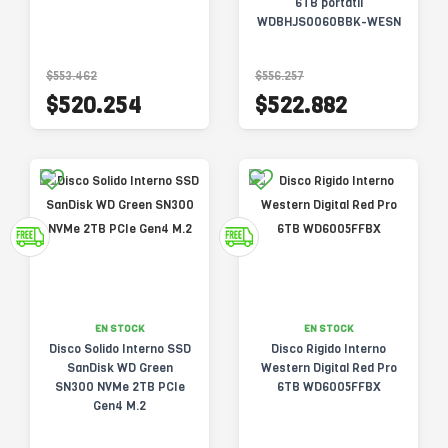
6TB portatil
WDBHJS0060BBK-WESN
$553.462
$556.257
$520.254
$522.882
EN STOCK
EN STOCK
Disco Solido Interno SSD
Disco Rigido Interno
SanDisk WD Green
Western Digital Red Pro
SN300 NVMe 2TB PCIe
6TB WD6005FFBX
Gen4 M.2