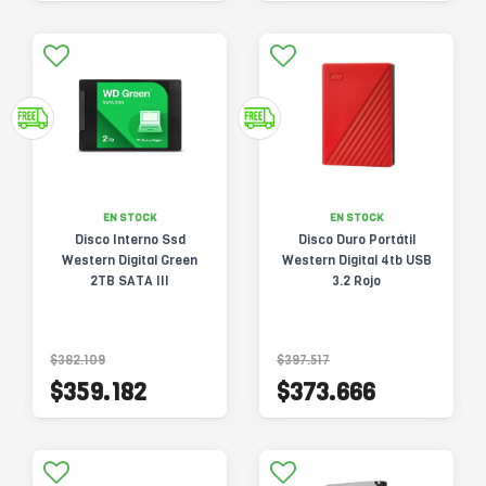
EN STOCK
EN STOCK
Disco Interno Ssd
Disco Duro Portátil
Western Digital Green
Western Digital 4tb USB
2TB SATA III
3.2 Rojo
$382.109
$397.517
$359.182
$373.666