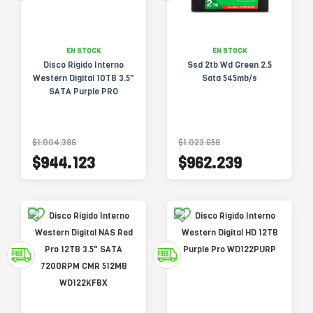
EN STOCK
EN STOCK
Disco Rigido Interno
Ssd 2tb Wd Green 2.5
Western Digital 10TB 3.5"
Sata 545mb/s
SATA Purple PRO
$1.004.386
$1.023.658
$944.123
$962.239