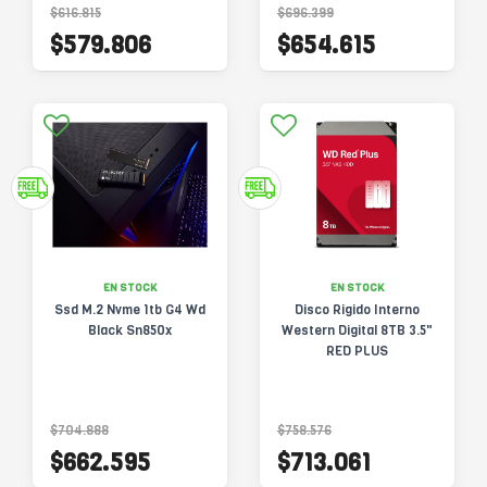
$616.815
$696.399
$579.806
$654.615
EN STOCK
EN STOCK
Ssd M.2 Nvme 1tb G4 Wd
Disco Rigido Interno
Black Sn850x
Western Digital 8TB 3.5"
RED PLUS
$704.888
$758.576
$662.595
$713.061