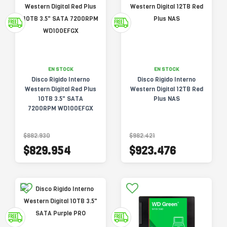
EN STOCK
EN STOCK
Disco Rigido Interno
Disco Rigido Interno
Western Digital Red Plus
Western Digital 12TB Red
10TB 3.5" SATA
Plus NAS
7200RPM WD100EFGX
$882.930
$982.421
$829.954
$923.476