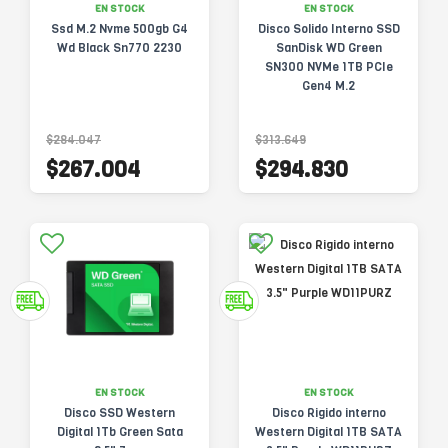
EN STOCK
EN STOCK
Ssd M.2 Nvme 500gb G4
Disco Solido Interno SSD
Wd Black Sn770 2230
SanDisk WD Green
SN300 NVMe 1TB PCIe
Gen4 M.2
$284.047
$313.649
$267.004
$294.830
EN STOCK
EN STOCK
Disco SSD Western
Disco Rigido interno
Digital 1Tb Green Sata
Western Digital 1TB SATA