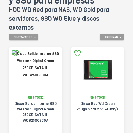
y SSD para empresas
HDD WD Red para NAS, WD Gold para
servidores, SSD WD Blue y discos
externos
FILTRAR POR
ORDENAR
EN STOCK
EN STOCK
Disco Solido Interno SSD
Disco Ssd Wd Green
Western Digital Green
250gb Sata 2.5" 545mb/s
250GB SATA III
WDS250G5G0A