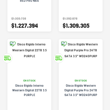
RED PRO NAS
$1.305.738
$1.392.878
$1.227.394
$1.309.305
EN STOCK
EN STOCK
Disco Rigido Interno
Disco Rigido Western
Western Digital 22TB 3.5
Digital Purple Pro 24TB
PURPLE
SATA 3.5" WD240PURP