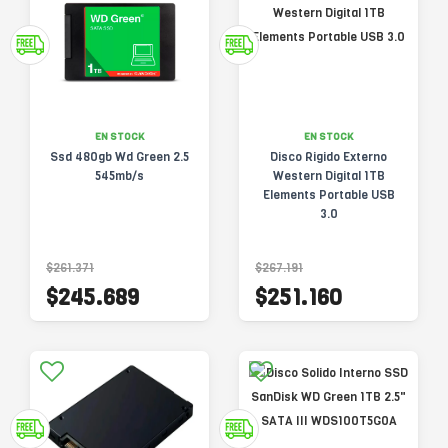
EN STOCK
EN STOCK
Ssd 480gb Wd Green 2.5
Disco Rigido Externo
545mb/s
Western Digital 1TB
Elements Portable USB
3.0
$261.371
$267.191
$245.689
$251.160