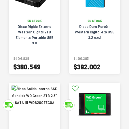
EN STOCK
EN STOCK
Disco Rigido Externo
Disco Duro Portátil
Western Digital 2TB
Western Digital 4tb USB
Elements Portable USB
3.2 Azul
3.0
$404.839
$406.385
$380.549
$382.002