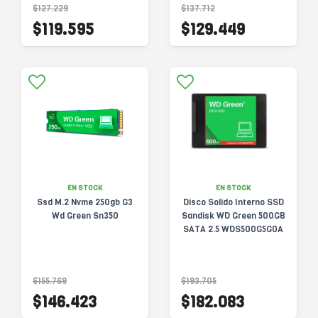
$127.229
$137.712
$119.595
$129.449
EN STOCK
EN STOCK
Ssd M.2 Nvme 250gb G3
Disco Solido Interno SSD
Wd Green Sn350
Sandisk WD Green 500GB
SATA 2.5 WDS500G5G0A
$155.769
$193.705
$146.423
$182.083