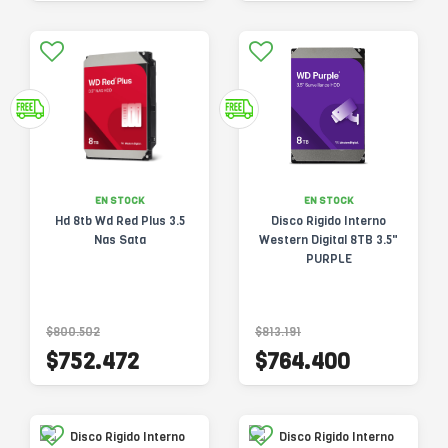
EN STOCK
EN STOCK
Hd 8tb Wd Red Plus 3.5
Disco Rigido Interno
Nas Sata
Western Digital 8TB 3.5"
PURPLE
$800.502
$813.191
$752.472
$764.400