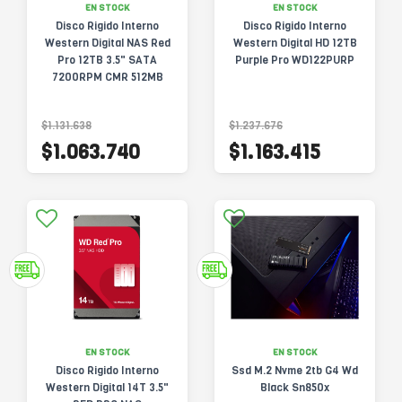
EN STOCK
EN STOCK
Disco Rigido Interno
Disco Rigido Interno
Western Digital NAS Red
Western Digital HD 12TB
Pro 12TB 3.5" SATA
Purple Pro WD122PURP
7200RPM CMR 512MB
WD122KFBX
$1.131.638
$1.237.676
$1.063.740
$1.163.415
EN STOCK
EN STOCK
Disco Rigido Interno
Ssd M.2 Nvme 2tb G4 Wd
Western Digital 14T 3.5"
Black Sn850x