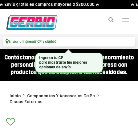
 Envío gratis en compras mayores a $200.000 🔥
🔥 E
Enviar a
Ingresar CP y ciudad
Contáctanos por WhatsApp y recibí asesoramiento
Ingresa tu CP
para mostrarte las mejores
personalizado para equipar a tu empresa con
opciones de envío.
productos que se adapten a tus necesidades.
Inicio
Componentes Y Accesorios De Pc
Discos Externos