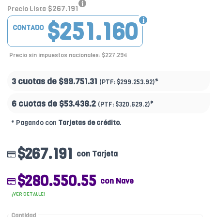
$267.191
Precio Lista
$251.160
CONTADO
Precio sin impuestos nacionales: $227.294
3 cuotas de
$99.751.31
*
(PTF:
$299.253.92)
6 cuotas de
$53.438.2
*
(PTF:
$320.629.2)
* Pagando con
Tarjetas de crédito
.
$267.191
con Tarjeta
$280.550.55
con Nave
¡VER DETALLE!
Cantidad