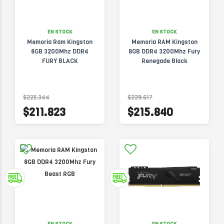
EN STOCK
EN STOCK
Memoria Ram Kingston
Memoria RAM Kingston
8GB 3200Mhz DDR4
8GB DDR4 3200Mhz Fury
FURY BLACK
Renegade Black
$225.344
$229.617
$211.823
$215.840
EN STOCK
EN STOCK