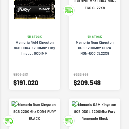
EN STOCK
EN STOCK
Memoria RAM Kingston
Memoria Ram Kingston
8GB DDR4 3200Mhz Fury
8GB 3200Mhz DDR4
Impact SODIMM
NON-ECC CL22X8
$203.213
$222.923
$191.020
$209.548