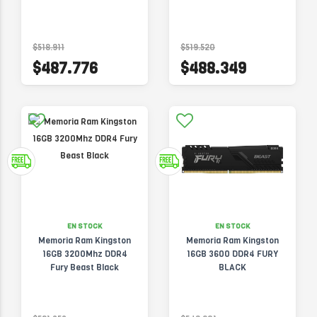
$518.911
$519.520
$487.776
$488.349
EN STOCK
EN STOCK
Memoria Ram Kingston
Memoria Ram Kingston
16GB 3200Mhz DDR4
16GB 3600 DDR4 FURY
Fury Beast Black
BLACK