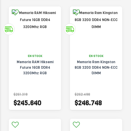
EN STOCK
EN STOCK
Memoria RAM Hiksemi
Memoria Ram Kingston
Future 16GB DDR4
8GB 3200 DDR4 NON-ECC
3200Mhz RGB
DIMM
$261.319
$262.498
$245.640
$246.748