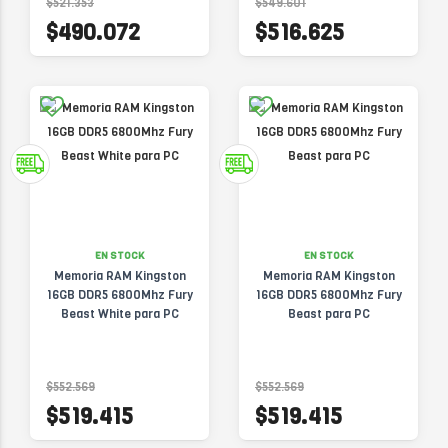
$521.353
$549.601
$490.072
$516.625
EN STOCK
EN STOCK
Memoria RAM Kingston
Memoria RAM Kingston
16GB DDR5 6800Mhz Fury
16GB DDR5 6800Mhz Fury
Beast White para PC
Beast para PC
$552.569
$552.569
$519.415
$519.415