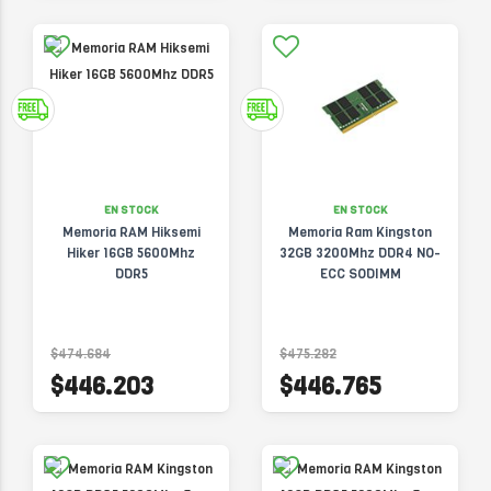
EN STOCK
EN STOCK
Memoria RAM Hiksemi
Memoria Ram Kingston
Hiker 16GB 5600Mhz
32GB 3200Mhz DDR4 NO-
DDR5
ECC SODIMM
$474.684
$475.282
$446.203
$446.765