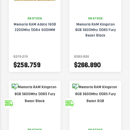
EN STOCK
EN STOCK
Memoria RAM Adata 16GB
Memoria RAM Kingston
3200Mhz DDR4 SODIMM
8GB 5600Mhz DDR5 Fury
Beast Black
$275.275
$283.926
$258.759
$266.890
EN STOCK
EN STOCK