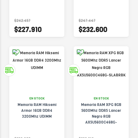
$242.457
$247.447
$227.910
$232.600
EN STOCK
EN STOCK
Memoria RAM Hiksemi
Memoria RAM XPG 8GB
Armor 16GB DDR4
5600Mhz DDR5 Lancer
3200Mhz UDIMM
Negro RGB
AX5U5600C468G-
SLABRBK