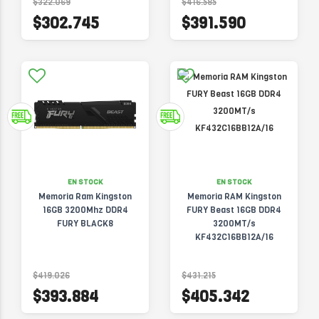
$322.069
$416.585
$302.745
$391.590
EN STOCK
EN STOCK
Memoria Ram Kingston
Memoria RAM Kingston
16GB 3200Mhz DDR4
FURY Beast 16GB DDR4
FURY BLACK8
3200MT/s
KF432C16BB12A/16
$419.026
$431.215
$393.884
$405.342