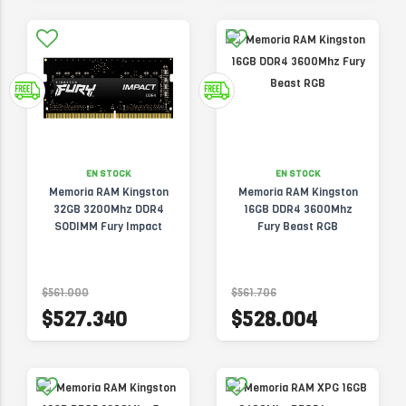
EN STOCK
EN STOCK
Memoria RAM Kingston
Memoria RAM Kingston
32GB 3200Mhz DDR4
16GB DDR4 3600Mhz
SODIMM Fury Impact
Fury Beast RGB
$561.000
$561.706
$527.340
$528.004