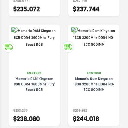
$250.077
$252.919
$235.072
$237.744
EN STOCK
EN STOCK
Memoria RAM Kingston
Memoria Ram Kingston
8GB DDR4 3600Mhz Fury
16GB 3200Mhz DDR4 NO-
Beast RGB
ECC SODIMM
$253.277
$259.592
$238.080
$244.016