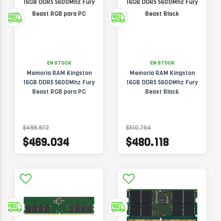
EN STOCK
EN STOCK
Memoria RAM Kingston
Memoria RAM Kingston
16GB DDR5 5600Mhz Fury
16GB DDR5 5600Mhz Fury
Beast RGB para PC
Beast Black
$498.972
$510.764
$469.034
$480.118