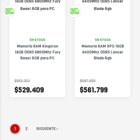
EN STOCK
EN STOCK
Memoria RAM Kingston
Memoria RAM XPG 16GB
16GB DDR5 6800Mhz Fury
6400Mhz DDR5 Lancer
Beast RGB para PC
Blade Rgb
$563.201
$597.659
$529.409
$561.799
1
2
SIGUIENTE