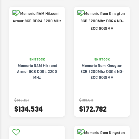
EN STOCK
EN STOCK
Memoria RAM Hiksemi
Memoria Ram Kinsgton
Armor 8GB DDR4 3200
8GB 3200Mhz DDR4 NO-
MHz
ECC SODIMM
$143.121
$183.811
$134.534
$172.782