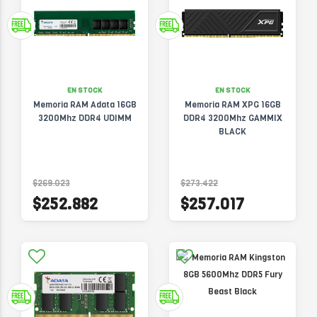
EN STOCK
EN STOCK
Memoria RAM Adata 16GB
Memoria RAM XPG 16GB
3200Mhz DDR4 UDIMM
DDR4 3200Mhz GAMMIX
BLACK
$269.023
$273.422
$252.882
$257.017