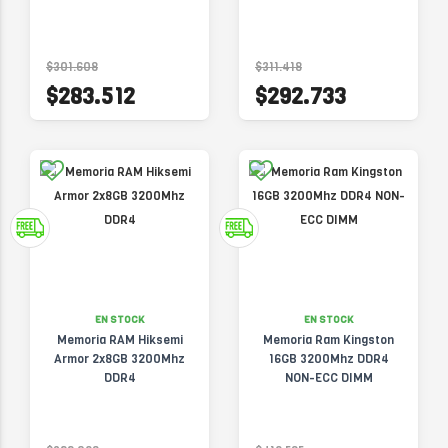
$301.608
$311.418
$283.512
$292.733
EN STOCK
EN STOCK
Memoria RAM Hiksemi
Memoria Ram Kingston
Armor 2x8GB 3200Mhz
16GB 3200Mhz DDR4
DDR4
NON-ECC DIMM