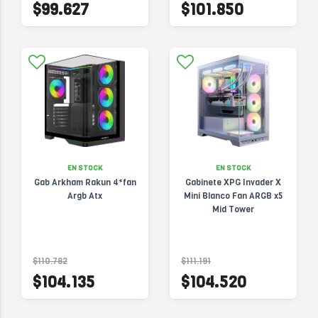
$99.627
$101.850
EN STOCK
EN STOCK
Gab Arkham Rakun 4*fan
Gabinete XPG Invader X
Argb Atx
Mini Blanco Fan ARGB x5
Mid Tower
$110.782
$111.191
$104.135
$104.520