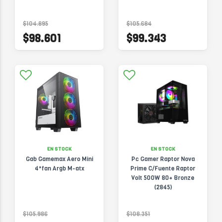
$104.895
$105.684
$98.601
$99.343
EN STOCK
EN STOCK
Gab Gamemax Aero Mini
Pc Gamer Raptor Nova
4*fan Argb M-atx
Prime C/Fuente Raptor
Volt 500W 80+ Bronze
(2845)
$105.986
$108.351