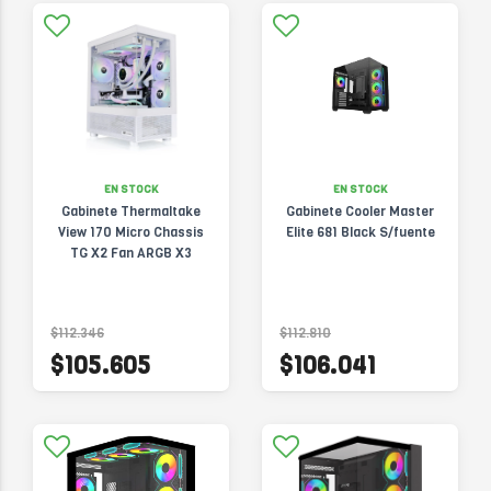
EN STOCK
EN STOCK
Gabinete Thermaltake
Gabinete Cooler Master
View 170 Micro Chassis
Elite 681 Black S/fuente
TG X2 Fan ARGB X3
$112.346
$112.810
$105.605
$106.041