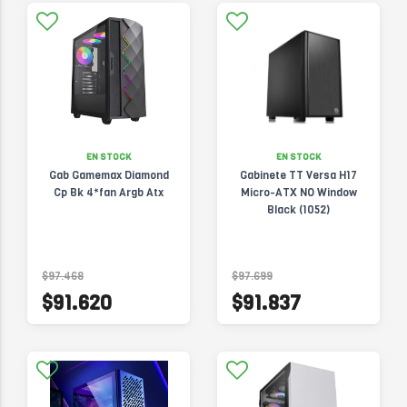
EN STOCK
EN STOCK
Gab Gamemax Diamond
Gabinete TT Versa H17
Cp Bk 4*fan Argb Atx
Micro-ATX NO Window
Black (1052)
$97.468
$97.699
$91.620
$91.837