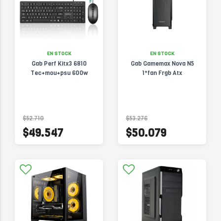
EN STOCK
EN STOCK
Gab Perf Kitx3 6810
Gab Gamemax Nova N5
Tec+mou+psu 600w
1*fan Frgb Atx
$52.710
$53.276
$49.547
$50.079