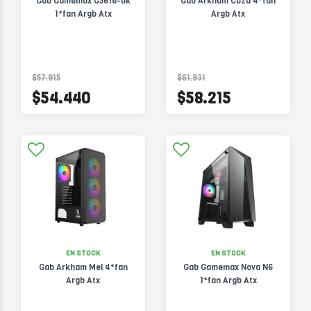
Gab Gamemax G561e-bk
Gab Arkham Cozu 4*fan
1*fan Argb Atx
Argb Atx
$57.915
$61.931
$54.440
$58.215
EN STOCK
EN STOCK
Gab Arkham Mel 4*fan
Gab Gamemax Nova N6
Argb Atx
1*fan Argb Atx