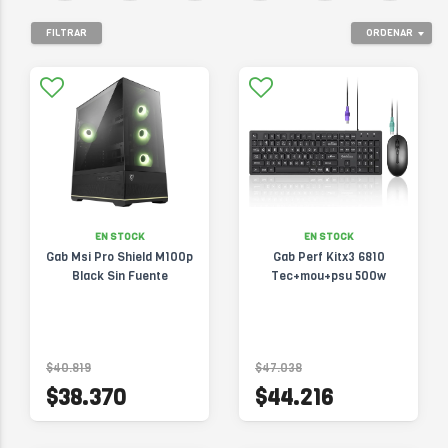
FILTRAR
ORDENAR
EN STOCK
EN STOCK
Gab Msi Pro Shield M100p
Gab Perf Kitx3 6810
Black Sin Fuente
Tec+mou+psu 500w
$40.819
$47.038
$38.370
$44.216