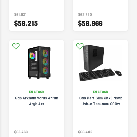
$61.931
$62.730
$58.215
$58.966
EN STOCK
EN STOCK
Gab Arkham Vorus 4*fan
Gab Perf Slim Kitx3 Nsv2
Argb Atx
Usb-c Tec+mou 600w
$63.763
$68.442