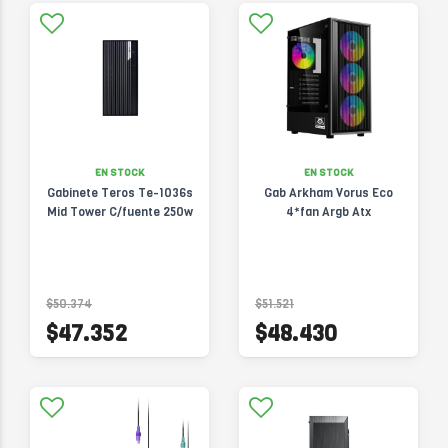
EN STOCK
EN STOCK
Gabinete Teros Te-1036s
Gab Arkham Vorus Eco
Mid Tower C/fuente 250w
4*fan Argb Atx
$50.374
$51.521
$47.352
$48.430