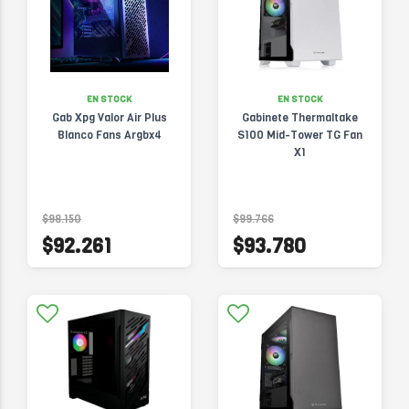
EN STOCK
EN STOCK
Gab Xpg Valor Air Plus
Gabinete Thermaltake
Blanco Fans Argbx4
S100 Mid-Tower TG Fan
X1
$98.150
$99.766
$92.261
$93.780