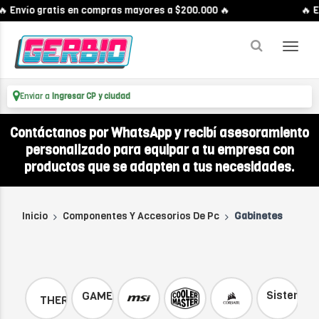
nvío gratis en compras mayores a $200.000 🔥
🔥 Enví
Enviar a
Ingresar CP y ciudad
Contáctanos por WhatsApp y recibí asesoramiento
personalizado para equipar a tu empresa con
productos que se adapten a tus necesidades.
Inicio
Componentes Y Accesorios De Pc
Gabinetes
Sistemas
GAMEMAX
THERMALTAKE