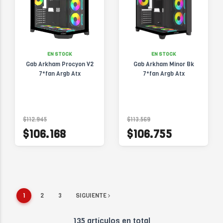
EN STOCK
EN STOCK
Gab Arkham Procyon V2
Gab Arkham Minor Bk
7*fan Argb Atx
7*fan Argb Atx
$112.945
$113.569
$106.168
$106.755
1
2
3
SIGUIENTE
135 artículos en total