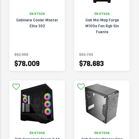
EN STOCK
EN STOCK
Gabinete Cooler Master
Gab Msi Mag Forge
Elite 302
M100a Fan Rgb Sin
Fuente
$82.988
$83.705
$78.009
$78.683
EN STOCK
EN STOCK