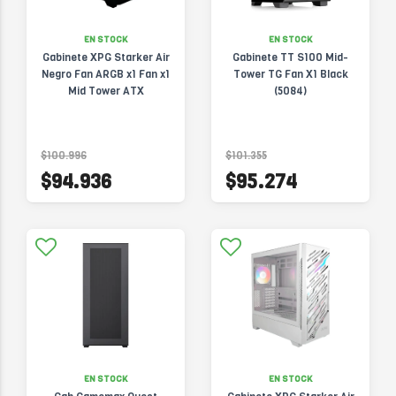
EN STOCK
EN STOCK
Gabinete XPG Starker Air
Gabinete TT S100 Mid-
Negro Fan ARGB x1 Fan x1
Tower TG Fan X1 Black
Mid Tower ATX
(5084)
$100.996
$101.355
$94.936
$95.274
EN STOCK
EN STOCK