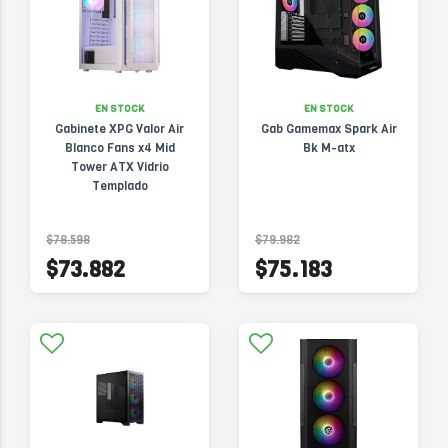
EN STOCK
EN STOCK
Gabinete XPG Valor Air
Gab Gamemax Spark Air
Blanco Fans x4 Mid
Bk M-atx
Tower ATX Vidrio
Templado
$78.598
$79.982
$73.882
$75.183