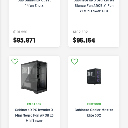
Gab Gamemax Quest
Gabinete XPG Starker Air
1*fan E-atx
Blanco Fan ARGB x1 Fan
x1 Mid Tower ATX
$101.990
$102.302
$95.871
$96.164
EN STOCK
EN STOCK
Gabinete XPG Invader X
Gabinete Cooler Master
Mini Negro Fan ARGB x5
Elite 502
Mid Tower