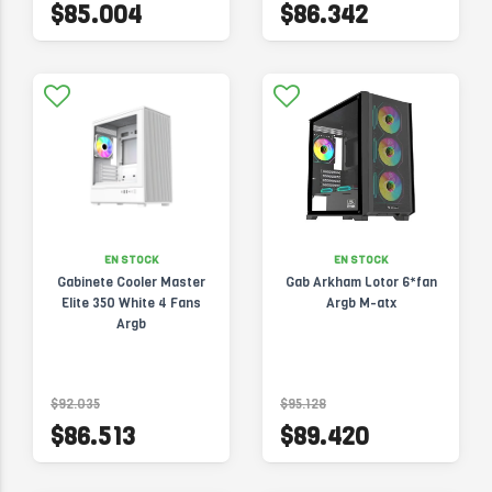
$85.004
$86.342
EN STOCK
EN STOCK
Gabinete Cooler Master
Gab Arkham Lotor 6*fan
Elite 350 White 4 Fans
Argb M-atx
Argb
$92.035
$95.128
$86.513
$89.420