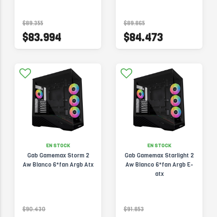
$89.355
$89.865
$83.994
$84.473
EN STOCK
EN STOCK
Gab Gamemax Storm 2
Gab Gamemax Starlight 2
Aw Blanco 6*fan Argb Atx
Aw Blanco 6*fan Argb E-
atx
$90.430
$91.853