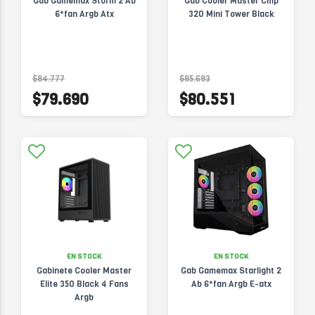
Gab Gamemax Storm 2 Ab
Gab Cooler Master Cmp
6*fan Argb Atx
320 Mini Tower Black
$84.777
$85.693
$79.690
$80.551
EN STOCK
EN STOCK
Gabinete Cooler Master
Gab Gamemax Starlight 2
Elite 350 Black 4 Fans
Ab 6*fan Argb E-atx
Argb