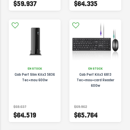
$59.937
$64.335
EN STOCK
EN STOCK
Gab Perf Slim Kitx3 5836
Gab Perf Kitx3 6813
Tec+mou 600w
Tec+mou+card Reader
600w
$68.637
$69.962
$64.519
$65.764