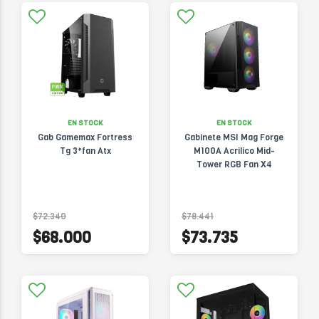
EN STOCK
EN STOCK
Gab Gamemax Fortress
Gabinete MSI Mag Forge
Tg 3*fan Atx
M100A Acrilico Mid-
Tower RGB Fan X4
$72.340
$78.441
$68.000
$73.735