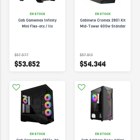
EN STOCK
EN STOCK
Gab Gamemax Infinity
Gabinete Cromax 2801 Kit
Mini Flex-atx / Itx
Mid-Tower 600w Stándar
$57.077
$57.813
$53.652
$54.344
EN STOCK
EN STOCK