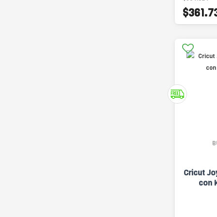
$361.7
B
Cricut Jo
con K