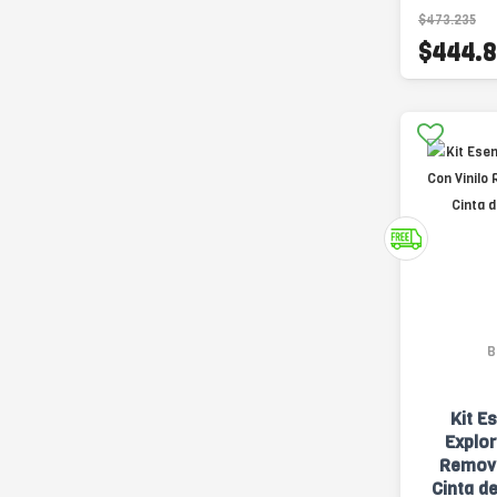
$473.235
$444.8
B
Kit E
Explor
Removi
Cinta d