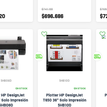
Transferencia
$741.155
$769
20
$696.686
$7
5HB06D
5HB10D
EN STOCK
EN STOCK
r HP DesignJet
Plotter HP DesignJet
P
 Solo Impresión
T650 36" Solo Impresión
5HB06D
5HB10D