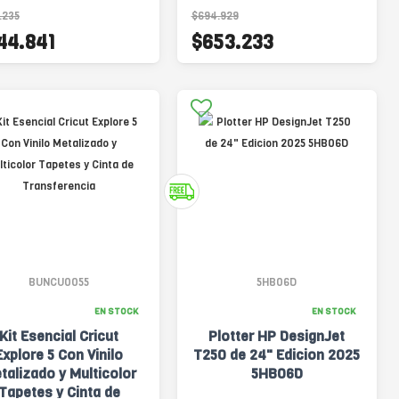
.235
$694.929
44.841
$653.233
BUNCU0055
5HB06D
EN STOCK
EN STOCK
Kit Esencial Cricut
Plotter HP DesignJet
Explore 5 Con Vinilo
T250 de 24" Edicion 2025
talizado y Multicolor
5HB06D
Tapetes y Cinta de