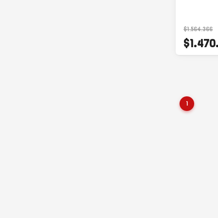
$1.564.366
$1.470
1