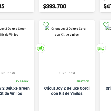
35
$393.700
$4
UNCU0050
BUNCU0051
EN STOCK
EN STOCK
y 2 Deluxe Green
Cricut Joy 2 Deluxe Coral
Cr
it de Vinilos
con Kit de Vinilos