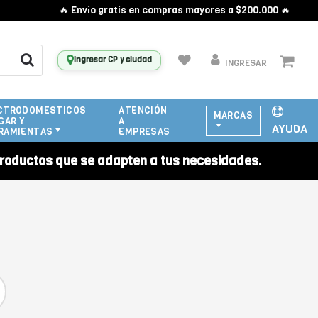
🔥 Envío gratis en compras mayores a $200.000 🔥
Ingresar CP y ciudad
INGRESAR
CTRODOMESTICOS
ATENCIÓN
MARCAS
GAR Y
A
AYUDA
RAMIENTAS
EMPRESAS
roductos que se adapten a tus necesidades.