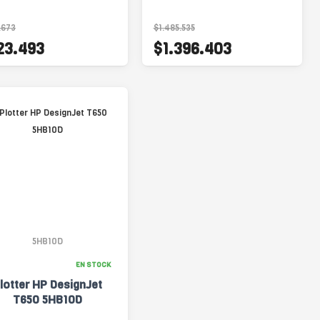
Transferencia
.673
$1.485.535
23.493
$1.396.403
5HB10D
EN STOCK
lotter HP DesignJet
T650 5HB10D