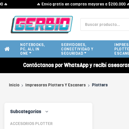
🔥 Envío gratis en compras mayores a $200.000 🔥
NOTEBOOKS,
SERVIDORES,
IMPRES
PC, ALL IN
CONECTIVIDAD Y
PLOTTE
ONE
SEGURIDAD
ESCAN
Contáctanos por WhatsApp y recibí asesora
Inicio
Impresoras Plotters Y Escaners
Plotters
Subcategorías
ACCESORIOS PLOTTER