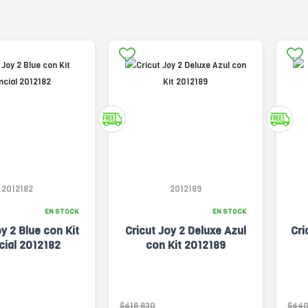
2012182
2012189
EN STOCK
EN STOCK
oy 2 Blue con Kit
Cricut Joy 2 Deluxe Azul
Cri
cial 2012182
con Kit 2012189
$418.830
$440