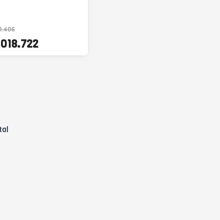
1.406
.018.722
tal