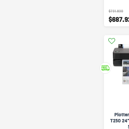
$731.830
$687.9
Plotte
T250 24"