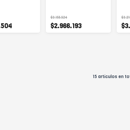
$3.155.524
$3.21
.504
$2.966.193
$3
15 artículos en to