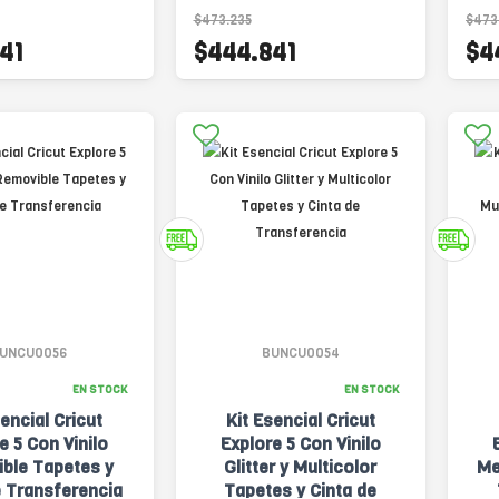
$473.235
$473
41
$444.841
$4
UNCU0056
BUNCU0054
EN STOCK
EN STOCK
sencial Cricut
Kit Esencial Cricut
e 5 Con Vinilo
Explore 5 Con Vinilo
ble Tapetes y
Glitter y Multicolor
Me
e Transferencia
Tapetes y Cinta de