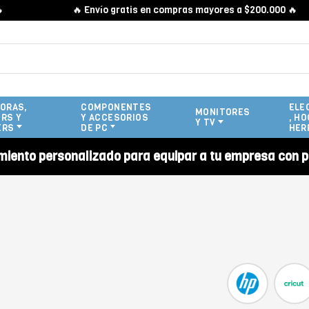
🔥 Envío gratis en compras mayores a $200.000 🔥
ORAS,
COMPONENTES
ELE
MONITORES
RS Y
Y ACCESORIOS
, HO
Y TV
ERS
DE PC
HER
miento personalizado para equipar a tu empresa con p