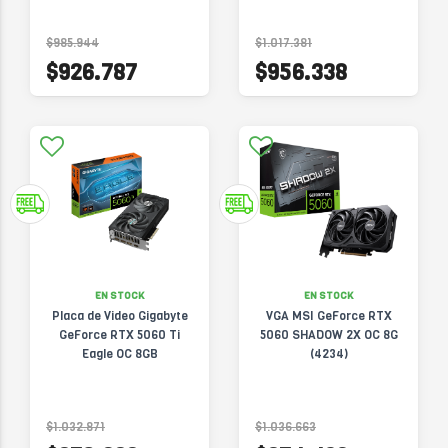
$985.944
$1.017.381
$926.787
$956.338
EN STOCK
EN STOCK
Placa de Video Gigabyte
VGA MSI GeForce RTX
GeForce RTX 5060 Ti
5060 SHADOW 2X OC 8G
Eagle OC 8GB
(4234)
$1.032.871
$1.036.663