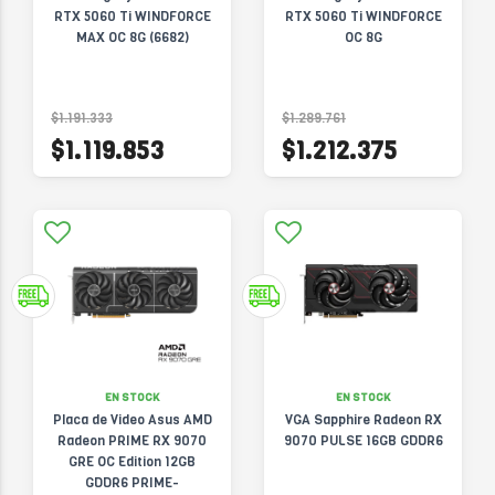
RTX 5060 Ti WINDFORCE
RTX 5060 Ti WINDFORCE
MAX OC 8G (6682)
OC 8G
$1.191.333
$1.289.761
$1.119.853
$1.212.375
EN STOCK
EN STOCK
Placa de Video Asus AMD
VGA Sapphire Radeon RX
Radeon PRIME RX 9070
9070 PULSE 16GB GDDR6
GRE OC Edition 12GB
GDDR6 PRIME-