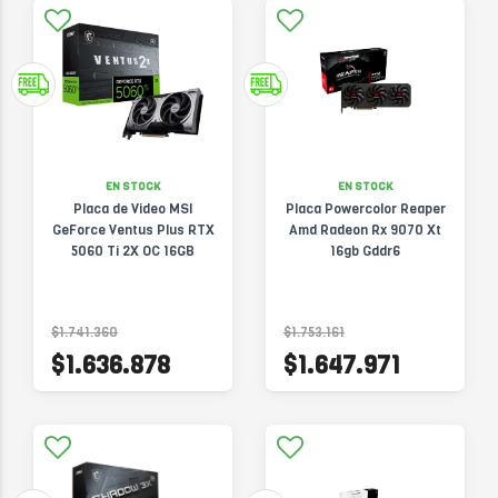
EN STOCK
EN STOCK
Placa de Video MSI
Placa Powercolor Reaper
GeForce Ventus Plus RTX
Amd Radeon Rx 9070 Xt
5060 Ti 2X OC 16GB
16gb Gddr6
$1.741.360
$1.753.161
$1.636.878
$1.647.971