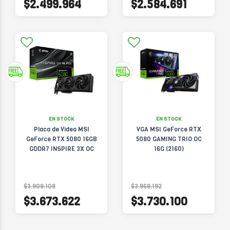
$2.499.964
$2.584.691
EN STOCK
EN STOCK
Placa de Video MSI
VGA MSI GeForce RTX
GeForce RTX 5080 16GB
5080 GAMING TRIO OC
GDDR7 INSPIRE 3X OC
16G (2160)
$3.908.108
$3.968.192
$3.673.622
$3.730.100