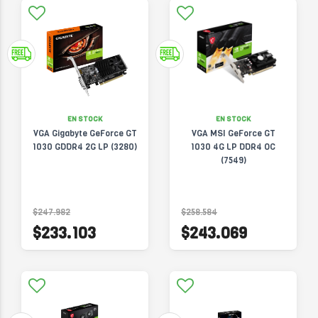
EN STOCK
EN STOCK
VGA Gigabyte GeForce GT
VGA MSI GeForce GT
1030 GDDR4 2G LP (3280)
1030 4G LP DDR4 OC
(7549)
$247.982
$258.584
$233.103
$243.069