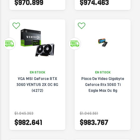
$970.899
$974.463
EN STOCK
EN STOCK
VGA MSI GeForce RTX
Placa De Video Gigabyte
5060 VENTUS 2X OC 8G
Geforce Rtx 5060 Ti
(4272)
Eagle Max Oc 8g
$1.045.363
$1.046.561
$982.641
$983.767