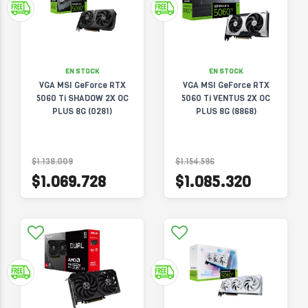
EN STOCK
EN STOCK
VGA MSI GeForce RTX
VGA MSI GeForce RTX
5060 Ti SHADOW 2X OC
5060 Ti VENTUS 2X OC
PLUS 8G (0281)
PLUS 8G (8868)
$1.138.009
$1.154.596
$1.069.728
$1.085.320