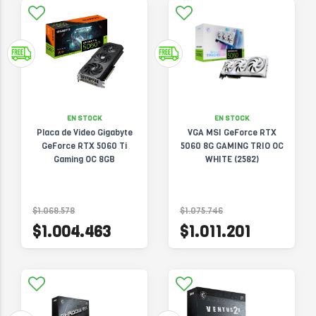
EN STOCK
EN STOCK
Placa de Video Gigabyte
VGA MSI GeForce RTX
GeForce RTX 5060 Ti
5060 8G GAMING TRIO OC
Gaming OC 8GB
WHITE (2582)
$1.068.578
$1.075.746
$1.004.463
$1.011.201