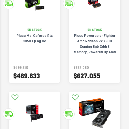
EN STOCK
EN STOCK
Placa Msi Geforce Rtx
Placa Powercolor Fighter
3050 Lp 6g Oc
Amd Radeon Rx 7600
Gaming 8gb Gddr6
Memory, Powered By Amd
Rdna 2, Hdmi 2.1
$499.610
$667.080
$469.633
$627.055