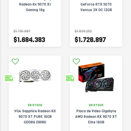
Radeon Rx 9070 Xt
GeForce RTX 5070
Gaming 16g
Ventus 3X OC 12GB
$1.791.897
$1.839.252
$1.684.383
$1.728.897
EN STOCK
EN STOCK
VGA Sapphire Radeon RX
Placa de Video Gigabyte
9070 XT PURE 16GB
AMD Radeon RX 9070 XT
GDDR6 (5896)
Elite 16GB