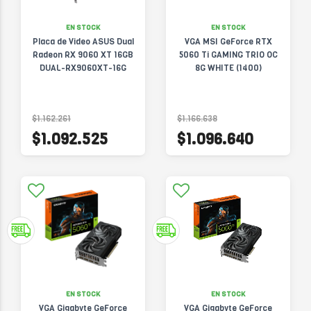
EN STOCK
EN STOCK
Placa de Video ASUS Dual
VGA MSI GeForce RTX
Radeon RX 9060 XT 16GB
5060 Ti GAMING TRIO OC
DUAL-RX9060XT-16G
8G WHITE (1400)
$1.162.261
$1.166.638
$1.092.525
$1.096.640
EN STOCK
EN STOCK
VGA Gigabyte GeForce
VGA Gigabyte GeForce