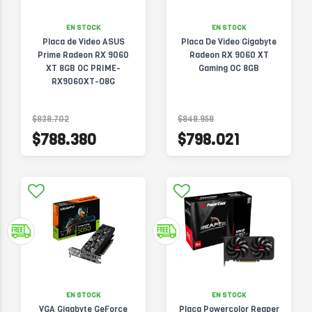
EN STOCK
EN STOCK
Placa de Video ASUS
Placa De Video Gigabyte
Prime Radeon RX 9060
Radeon RX 9060 XT
XT 8GB OC PRIME-
Gaming OC 8GB
RX9060XT-O8G
$838.702
$848.958
$788.380
$798.021
EN STOCK
EN STOCK
VGA Gigabyte GeForce
Placa Powercolor Reaper