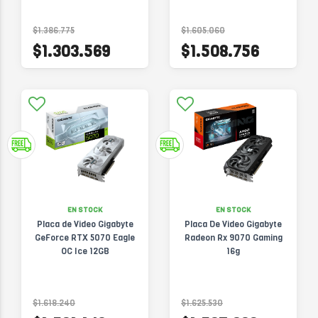
RX9070GRE-O12G
$1.386.775
$1.605.060
$1.303.569
$1.508.756
EN STOCK
EN STOCK
Placa de Video Gigabyte
Placa De Video Gigabyte
GeForce RTX 5070 Eagle
Radeon Rx 9070 Gaming
OC Ice 12GB
16g
$1.618.240
$1.625.530