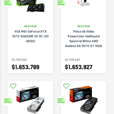
EN STOCK
EN STOCK
VGA MSI GeForce RTX
Placa de Video
5070 SHADOW 3X OC 12G
PowerColor Hellhound
(8205)
Spectral White AMD
Radeon RX 9070 XT 16GB
GDDR6 - RX9070XT 16G-
L/OC/WHITE
$1.759.350
$1.759.497
$1.653.789
$1.653.927