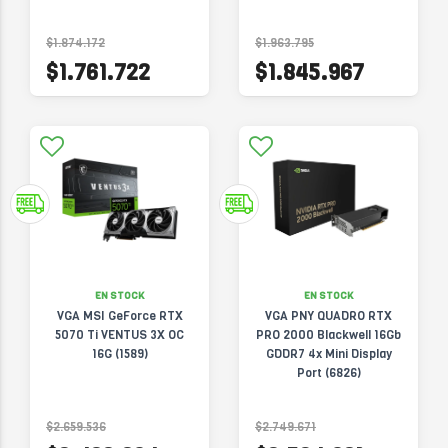
$1.874.172
$1.963.795
$1.761.722
$1.845.967
EN STOCK
EN STOCK
VGA MSI GeForce RTX
VGA PNY QUADRO RTX
5070 Ti VENTUS 3X OC
PRO 2000 Blackwell 16Gb
16G (1589)
GDDR7 4x Mini Display
Port (6826)
$2.659.536
$2.749.671