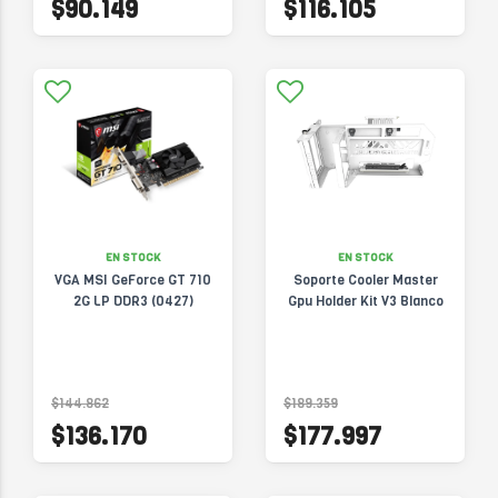
$90.149
$116.105
EN STOCK
EN STOCK
VGA MSI GeForce GT 710
Soporte Cooler Master
2G LP DDR3 (0427)
Gpu Holder Kit V3 Blanco
$144.862
$189.359
$136.170
$177.997