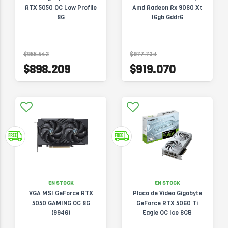
RTX 5050 OC Low Profile
Amd Radeon Rx 9060 Xt
8G
16gb Gddr6
$955.542
$977.734
$898.209
$919.070
EN STOCK
EN STOCK
VGA MSI GeForce RTX
Placa de Video Gigabyte
5050 GAMING OC 8G
GeForce RTX 5060 Ti
(9946)
Eagle OC Ice 8GB