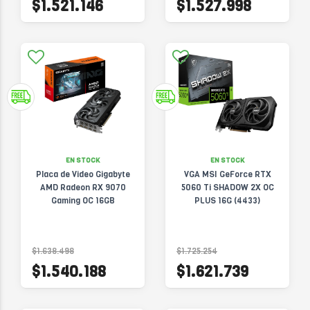
$1.521.146
$1.527.998
EN STOCK
EN STOCK
Placa de Video Gigabyte
VGA MSI GeForce RTX
AMD Radeon RX 9070
5060 Ti SHADOW 2X OC
Gaming OC 16GB
PLUS 16G (4433)
$1.638.498
$1.725.254
$1.540.188
$1.621.739