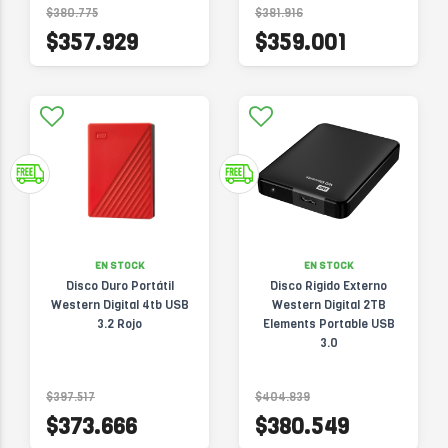
$380.775
$381.916
$357.929
$359.001
EN STOCK
EN STOCK
Disco Duro Portátil
Disco Rigido Externo
Western Digital 4tb USB
Western Digital 2TB
3.2 Rojo
Elements Portable USB
3.0
$397.517
$404.839
$373.666
$380.549