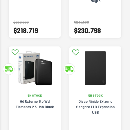
Negro
$232.680
$245.530
$218.719
$230.798
EN STOCK
EN STOCK
Hd Externo 1tb Wd
Disco Rigido Externo
Elements 2.5 Usb Black
Seagate 1TB Expansion
USB