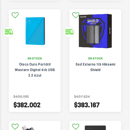
EN STOCK
EN STOCK
Disco Duro Portátil
Ssd Externo 1tb Hiksemi
Western Digital 4tb USB
Shield
3.2 Azul
$406.385
$407.624
$382.002
$383.167