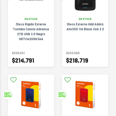
EN STOCK
EN STOCK
Disco Rigido Externo
Disco Externo Hdd Adata
Toshiba Canvio Advance
Ahv300 1tb Black Usb 3.2
2TB USB 3.0 Negro
HDTCA20XK3AA
$228.501
$232.680
$214.791
$218.719