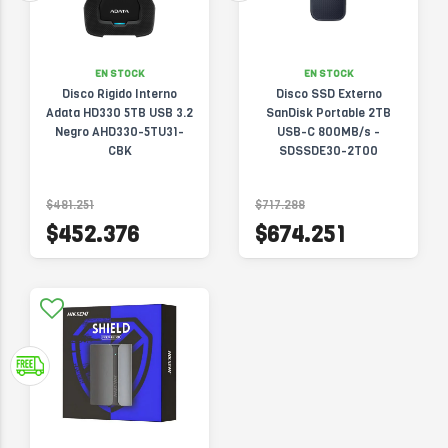
EN STOCK
EN STOCK
Disco Rigido Interno
Disco SSD Externo
Adata HD330 5TB USB 3.2
SanDisk Portable 2TB
Negro AHD330-5TU31-
USB-C 800MB/s -
CBK
SDSSDE30-2T00
$481.251
$717.288
$452.376
$674.251