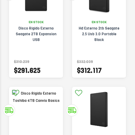
EN STOCK
EN STOCK
Disco Rigido Externo
Hd Externo 2tb Seagate
Seagate 2TB Expansion
2.5 Usb 3.0 Portable
USB
Black
$310.239
$332.039
$291.625
$312.117