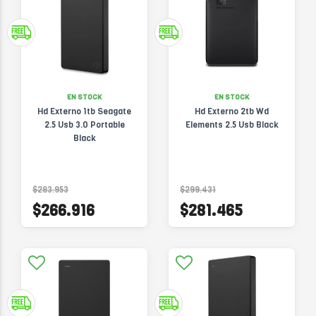
EN STOCK
EN STOCK
Hd Externo 1tb Seagate
Hd Externo 2tb Wd
2.5 Usb 3.0 Portable
Elements 2.5 Usb Black
Black
$283.953
$299.431
$266.916
$281.465