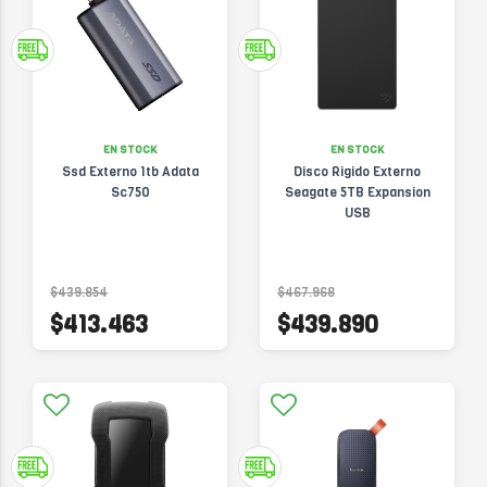
EN STOCK
EN STOCK
Ssd Externo 1tb Adata
Disco Rigido Externo
Sc750
Seagate 5TB Expansion
USB
$439.854
$467.968
$413.463
$439.890