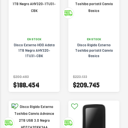
EN STOCK
EN STOCK
Disco Externo HDD Adata
Disco Rigido Externo
1TB Negro AHV320-
Toshiba portatil Canvio
1TU31-CBK
Basics
$200.483
$223.133
$188.454
$209.745