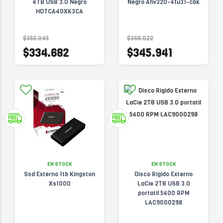
4TB USB 3.0 Negro
Negro Ahv320-4tu31-cbk
HDTCA40XK3CA
$356.045
$368.022
$334.682
$345.941
EN STOCK
EN STOCK
Ssd Externo 1tb Kingston
Disco Rigido Externo
Xs1000
LaCie 2TB USB 3.0
portatil 5400 RPM
LAC9000298