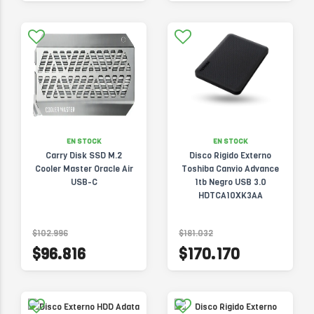
EN STOCK
EN STOCK
Carry Disk SSD M.2
Disco Rigido Externo
Cooler Master Oracle Air
Toshiba Canvio Advance
USB-C
1tb Negro USB 3.0
HDTCA10XK3AA
$102.996
$181.032
$96.816
$170.170