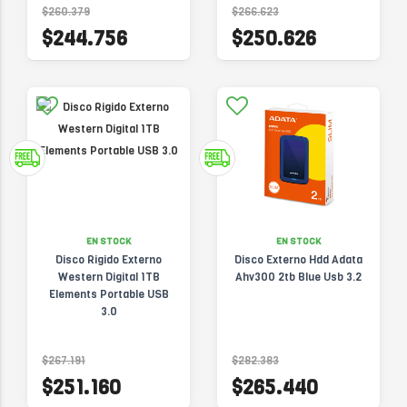
$260.379
$266.623
$244.756
$250.626
EN STOCK
EN STOCK
Disco Rigido Externo
Disco Externo Hdd Adata
Western Digital 1TB
Ahv300 2tb Blue Usb 3.2
Elements Portable USB
3.0
$267.191
$282.383
$251.160
$265.440