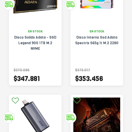
EN STOCK
EN STOCK
Disco Solido Adata - SSD
Disco Interno Ssd Adata
Legend 900 1TB M.2
Spectrix S65g 1t M.2 2280
NVME
$370.086
$376.017
$347.881
$353.456