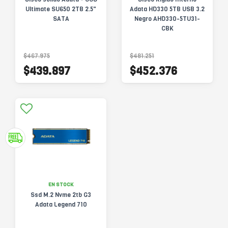
Ultimate SU650 2TB 2.5"
Adata HD330 5TB USB 3.2
SATA
Negro AHD330-5TU31-
CBK
$467.975
$481.251
$439.897
$452.376
EN STOCK
Ssd M.2 Nvme 2tb G3
Adata Legend 710