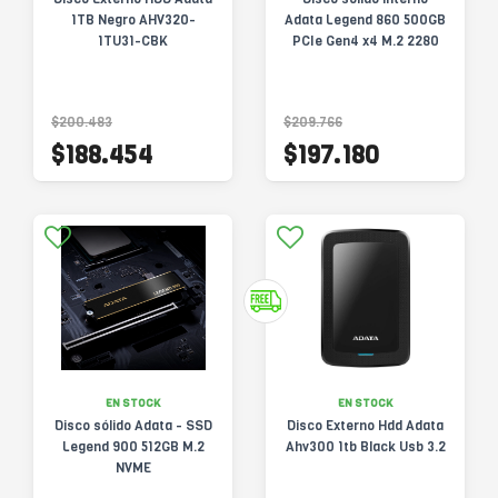
1TB Negro AHV320-
Adata Legend 860 500GB
1TU31-CBK
PCIe Gen4 x4 M.2 2280
$200.483
$209.766
$188.454
$197.180
EN STOCK
EN STOCK
Disco sólido Adata - SSD
Disco Externo Hdd Adata
Legend 900 512GB M.2
Ahv300 1tb Black Usb 3.2
NVME