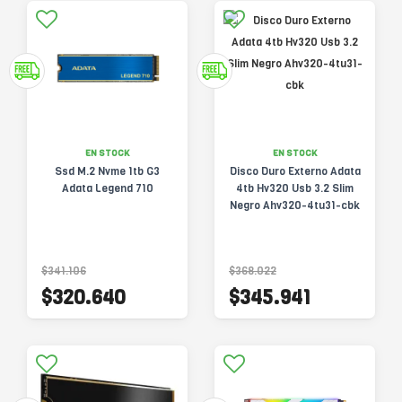
EN STOCK
EN STOCK
Ssd M.2 Nvme 1tb G3
Disco Duro Externo Adata
Adata Legend 710
4tb Hv320 Usb 3.2 Slim
Negro Ahv320-4tu31-cbk
$341.106
$368.022
$320.640
$345.941