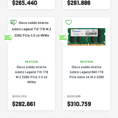
$265.440
$281.886
EN STOCK
EN STOCK
Disco solido interno
Disco solido interno
Adata Legend 710 1TB
Adata Legend 860 1TB
M.2 2280 PCIe 3.0 x4
PCIe Gen4 x4 M.2 2280
NVMe
$300.703
$330.595
$282.661
$310.759