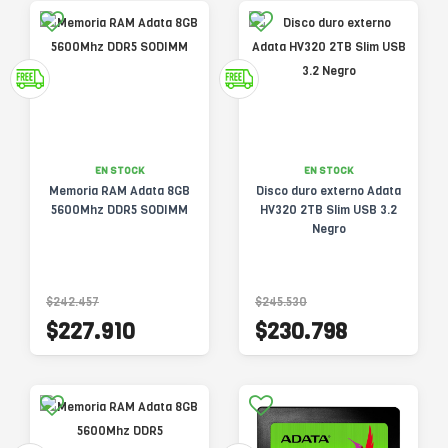
EN STOCK
EN STOCK
Memoria RAM Adata 8GB
Disco duro externo Adata
5600Mhz DDR5 SODIMM
HV320 2TB Slim USB 3.2
Negro
$242.457
$245.530
$227.910
$230.798