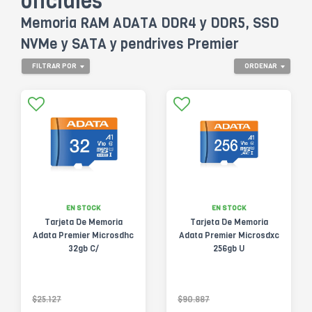
oficiales
Memoria RAM ADATA DDR4 y DDR5, SSD
NVMe y SATA y pendrives Premier
FILTRAR POR
ORDENAR
EN STOCK
EN STOCK
Tarjeta De Memoria
Tarjeta De Memoria
Adata Premier Microsdhc
Adata Premier Microsdxc
32gb C/
256gb U
$25.127
$90.887