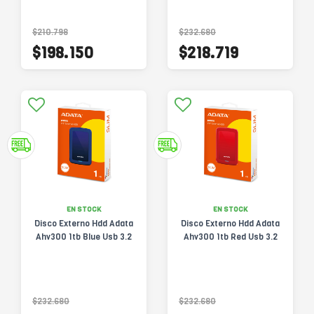
$210.798
$232.680
$198.150
$218.719
EN STOCK
EN STOCK
Disco Externo Hdd Adata
Disco Externo Hdd Adata
Ahv300 1tb Blue Usb 3.2
Ahv300 1tb Red Usb 3.2
$232.680
$232.680