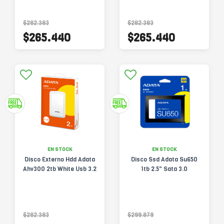
$282.383
$282.383
$265.440
$265.440
EN STOCK
EN STOCK
Disco Externo Hdd Adata
Disco Ssd Adata Su650
Ahv300 2tb White Usb 3.2
1tb 2.5" Sata 3.0
$282.383
$299.879