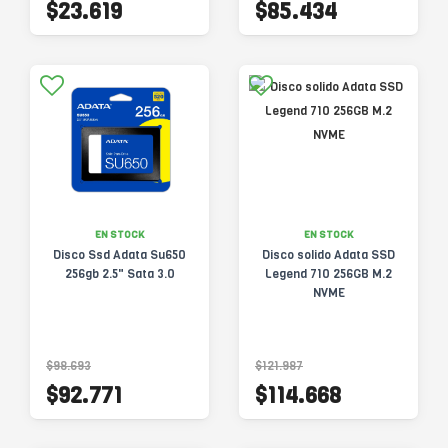
$23.619
$85.434
EN STOCK
EN STOCK
Disco Ssd Adata Su650
Disco solido Adata SSD
256gb 2.5" Sata 3.0
Legend 710 256GB M.2
NVME
$98.693
$121.987
$92.771
$114.668