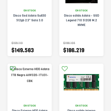
EN STOCK
EN STOCK
Disco Ssd Adata Su650
Disco sólido Adata - SSD
512gb 2.5" Sata 3.0
Legend 710 512GB M.2
NVME
$159.110
$198.105
$149.563
$186.219
EN STOCK
EN STOCK
Disco Externo HDD Adata
Disco solido interno