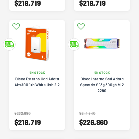
$218.719
$218.719
EN STOCK
EN STOCK
Disco Externo Hdd Adata
Disco Interno Ssd Adata
Ahv300 1tb White Usb 3.2
Spectrix S65g 500gb M.2
2280
$232.680
$241.340
$218.719
$226.860