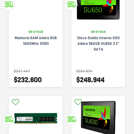
EN STOCK
EN STOCK
Memoria RAM Adata 8GB
Disco Solido Interno SSD
5600Mhz DDR5
Adata 960GB SU650 2.5"
SATA
$247.447
$264.834
$232.600
$248.944