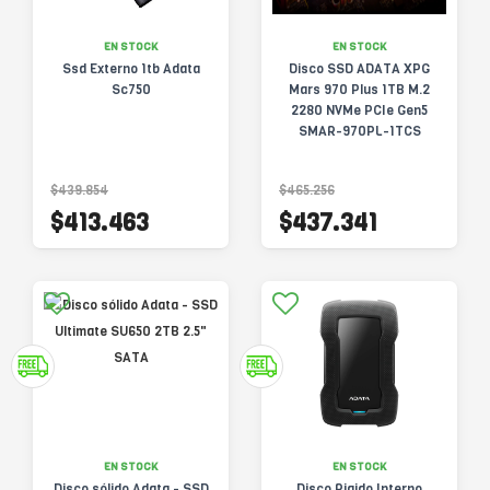
EN STOCK
EN STOCK
Ssd Externo 1tb Adata
Disco SSD ADATA XPG
Sc750
Mars 970 Plus 1TB M.2
2280 NVMe PCIe Gen5
SMAR-970PL-1TCS
$439.854
$465.256
$413.463
$437.341
EN STOCK
EN STOCK
Disco sólido Adata - SSD
Disco Rigido Interno