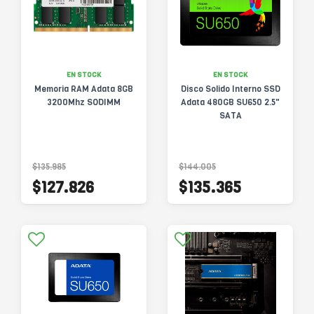
EN STOCK
EN STOCK
Memoria RAM Adata 8GB
Disco Solido Interno SSD
3200Mhz SODIMM
Adata 480GB SU650 2.5"
SATA
$135.985
$144.005
$127.826
$135.365