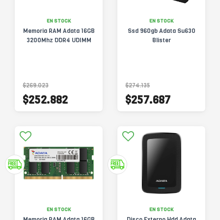
EN STOCK
EN STOCK
Memoria RAM Adata 16GB
Ssd 960gb Adata Su630
3200Mhz DDR4 UDIMM
Blister
$269.023
$274.135
$252.882
$257.687
EN STOCK
EN STOCK
Memoria RAM Adata 16GB
Disco Externo Hdd Adata