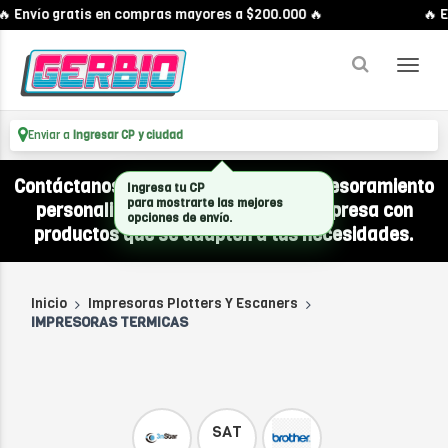
 Envío gratis en compras mayores a $200.000 🔥
🔥 E
Enviar a
Ingresar CP y ciudad
Contáctanos por WhatsApp y recibí asesoramiento
Ingresa tu CP
para mostrarte las mejores
personalizado para equipar a tu empresa con
opciones de envío.
productos que se adapten a tus necesidades.
Inicio
Impresoras Plotters Y Escaners
IMPRESORAS TERMICAS
SAT