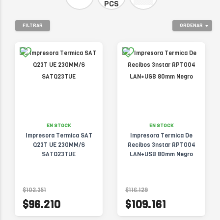
PCS
FILTRAR
ORDENAR
EN STOCK
EN STOCK
Impresora Termica SAT
Impresora Termica De
Q23T UE 230MM/S
Recibos 3nstar RPT004
SATQ23TUE
LAN+USB 80mm Negro
$102.351
$116.129
$96.210
$109.161