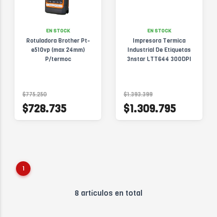
EN STOCK
EN STOCK
Rotuladora Brother Pt-
Impresora Termica
e510vp (max 24mm)
Industrial De Etiquetas
P/termoc
3nstar LTT644 300DPI
$775.250
$1.393.399
$728.735
$1.309.795
1
8 artículos en total