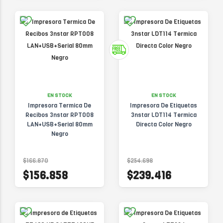
EN STOCK
EN STOCK
Impresora Termica De
Impresora De Etiquetas
Recibos 3nstar RPT008
3nstar LDT114 Termica
LAN+USB+Serial 80mm
Directa Color Negro
Negro
$166.870
$254.698
$156.858
$239.416