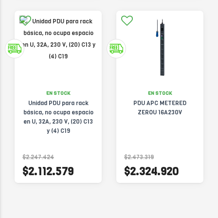
EN STOCK
EN STOCK
Unidad PDU para rack
PDU APC METERED
básica, no ocupa espacio
ZEROU 16A230V
en U, 32A, 230 V, (20) C13
y (4) C19
$2.247.424
$2.473.319
$2.112.579
$2.324.920