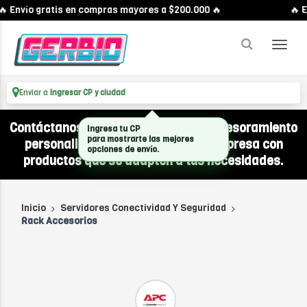
 Envío gratis en compras mayores a $200.000 🔥
🔥 E
Enviar a
Ingresar CP y ciudad
Contáctanos por WhatsApp y recibí asesoramiento
Ingresa tu CP
para mostrarte las mejores
personalizado para equipar a tu empresa con
opciones de envío.
productos que se adapten a tus necesidades.
Inicio
Servidores Conectividad Y Seguridad
Rack Accesorios