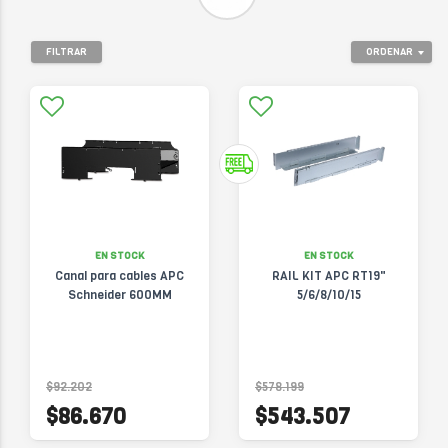
FILTRAR
ORDENAR
EN STOCK
EN STOCK
Canal para cables APC
RAIL KIT APC RT19"
Schneider 600MM
5/6/8/10/15
$92.202
$578.199
$86.670
$543.507