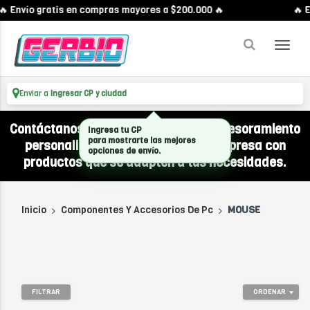
🔥 Envío gratis en compras mayores a $200.000 🔥
🔥 E
Enviar a
Ingresar CP y ciudad
Contáctanos por WhatsApp y recibí asesoramiento
Ingresa tu CP
para mostrarte las mejores
personalizado para equipar a tu empresa con
opciones de envío.
productos que se adapten a tus necesidades.
Inicio
Componentes Y Accesorios De Pc
MOUSE
FILTRAR
ORDENAR