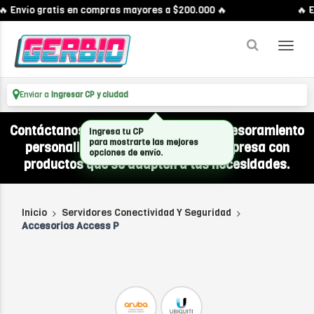
 Envío gratis en compras mayores a $200.000 🔥
🔥 E
Enviar a
Ingresar CP y ciudad
Contáctanos por WhatsApp y recibí asesoramiento
Ingresa tu CP
para mostrarte las mejores
personalizado para equipar a tu empresa con
opciones de envío.
productos que se adapten a tus necesidades.
Inicio
Servidores Conectividad Y Seguridad
Accesorios Access P