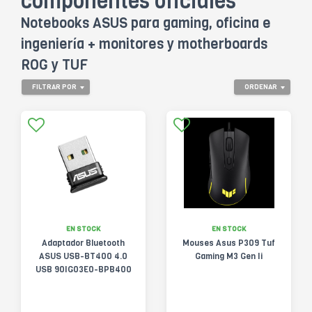
componentes oficiales
Notebooks ASUS para gaming, oficina e
ingeniería + monitores y motherboards
ROG y TUF
FILTRAR POR
ORDENAR
EN STOCK
EN STOCK
Adaptador Bluetooth
Mouses Asus P309 Tuf
ASUS USB-BT400 4.0
Gaming M3 Gen Ii
USB 90IG03E0-BPB400