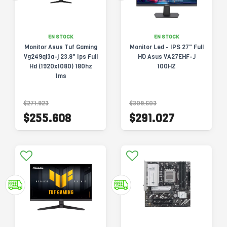
EN STOCK
EN STOCK
Monitor Asus Tuf Gaming
Monitor Led - IPS 27" Full
Vg249ql3a-j 23.8" Ips Full
HD Asus VA27EHF-J
Hd (1920x1080) 180hz
100HZ
1ms
$271.923
$309.603
$255.608
$291.027