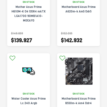
EN STOCK
EN STOCK
Mother Asus Prime
Motherboard Asus Prime
H610M-K D4 DDR4 mATX
A620m-k Am5 Ddr5
LGA1700 90MB1A10-
M0EAY0
$148.859
$152.055
$139.927
$142.932
EN STOCK
EN STOCK
Water Cooler Asus Prime
Motherboard Asus Prime
Lc 240 Argb
B550m-k Am4 Ddr4