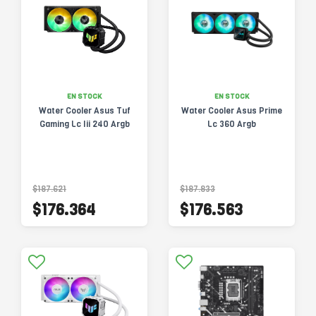
EN STOCK
EN STOCK
Water Cooler Asus Tuf
Water Cooler Asus Prime
Gaming Lc Iii 240 Argb
Lc 360 Argb
$187.621
$187.833
$176.364
$176.563