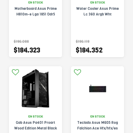
EN STOCK
EN STOCK
Motherboard Asus Prime
Water Cooler Asus Prime
H810m-e Lga 1851 Ddr5
Lc 360 Argb Wht
$196.088
$196.119
$184.323
$184.352
EN STOCK
EN STOCK
Gab Asus Pa401 Proart
Teclado Asus M605 Rog
Wood Edition Metal Black
Falchion Ace Hfx/hfx/es