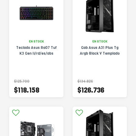
EN STOCK
EN STOCK
Teclado Asus Ra07 Tuf
Gab Asus A31 Plus Tg
K3 Gen Ii/rd/es/abs
Argb Black V Templado
$125.700
$134.826
$118.158
$126.736