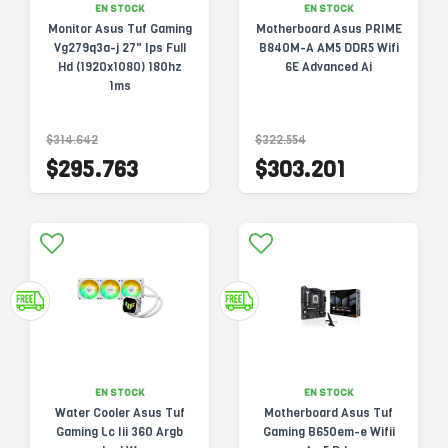
EN STOCK
EN STOCK
Monitor Asus Tuf Gaming
Motherboard Asus PRIME
Vg279q3a-j 27" Ips Full
B840M-A AM5 DDR5 Wifi
Hd (1920x1080) 180hz
6E Advanced Ai
1ms
$314.642
$322.554
$295.763
$303.201
EN STOCK
EN STOCK
Water Cooler Asus Tuf
Motherboard Asus Tuf
Gaming Lc Iii 360 Argb
Gaming B650em-e Wifii