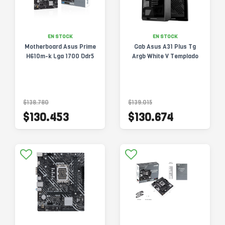
EN STOCK
EN STOCK
Motherboard Asus Prime
Gab Asus A31 Plus Tg
H610m-k Lga 1700 Ddr5
Argb White V Templado
$138.780
$139.015
$130.453
$130.674