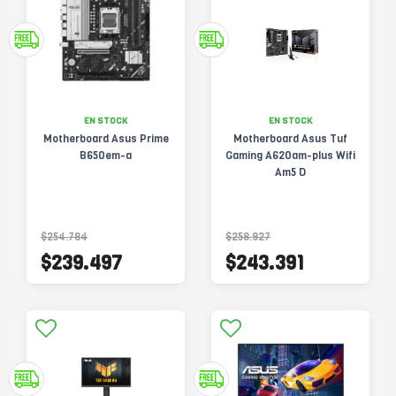
EN STOCK
EN STOCK
Motherboard Asus Prime
Motherboard Asus Tuf
B650em-a
Gaming A620am-plus Wifi
Am5 D
$254.784
$258.927
$239.497
$243.391