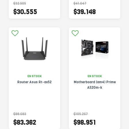
$32.505
$41.647
$30.555
$39.148
EN STOCK
EN STOCK
Router Asus Rt-ax52
Motherboard (am4) Prime
A520m-k
$88.683
$105.267
$83.362
$98.951