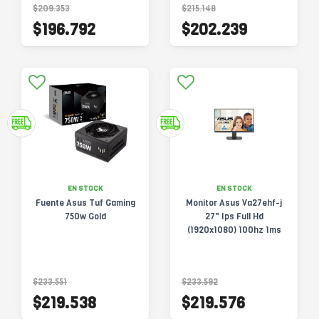
$209.353
$215.148
$196.792
$202.239
EN STOCK
EN STOCK
Fuente Asus Tuf Gaming
Monitor Asus Va27ehf-j
750w Gold
27" Ips Full Hd
(1920x1080) 100hz 1ms
$233.551
$233.592
$219.538
$219.576