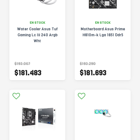
EN STOCK
EN STOCK
Water Cooler Asus Tuf
Motherboard Asus Prime
Gaming Lc Iii 240 Argb
H810m-k Lga 1851 Ddr5
Wht
$193.067
$193.290
$181.483
$181.693