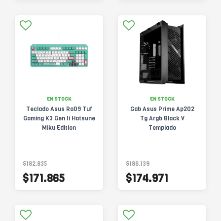
EN STOCK
EN STOCK
Teclado Asus Ra09 Tuf
Gab Asus Prime Ap202
Gaming K3 Gen Ii Hatsune
Tg Argb Black V
Miku Edition
Templado
$182.835
$186.139
$171.865
$174.971