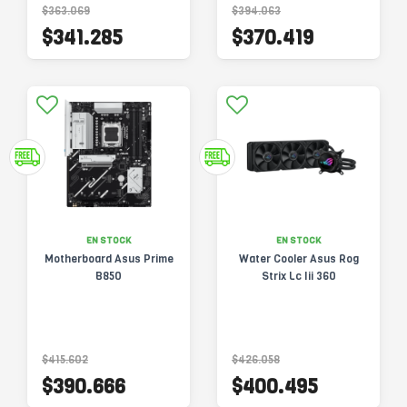
$363.069
$394.063
$341.285
$370.419
EN STOCK
EN STOCK
Motherboard Asus Prime
Water Cooler Asus Rog
B850
Strix Lc Iii 360
$415.602
$426.058
$390.666
$400.495