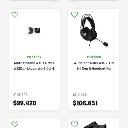
EN STOCK
EN STOCK
Motherboard Asus Prime
Auricular Asus A302 Tuf
A520m-k/csm Am4 Ddr4
H1 Gen Ii Headset Na
$105.766
$113.459
$99.420
$106.651