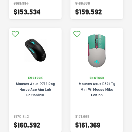
$163.334
$169.779
$153.534
$159.592
EN STOCK
EN STOCK
Mouses Asus P713 Rog
Mouses Asus P521 Tg
Harpe Ace Aim Lab
Mini Wl Mouse Miku
Edition/blk
Edition
$170.843
$171.669
$160.592
$161.369