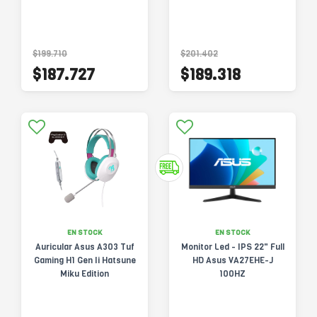
$199.710
$201.402
$187.727
$189.318
EN STOCK
EN STOCK
Auricular Asus A303 Tuf
Monitor Led - IPS 22" Full
Gaming H1 Gen Ii Hatsune
HD Asus VA27EHE-J
Miku Edition
100HZ