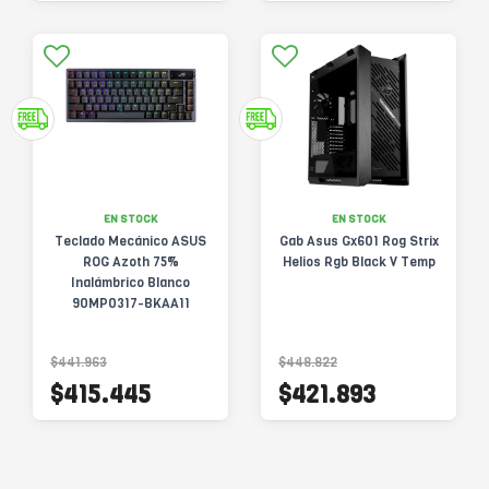
EN STOCK
EN STOCK
Teclado Mecánico ASUS
Gab Asus Gx601 Rog Strix
ROG Azoth 75%
Helios Rgb Black V Temp
Inalámbrico Blanco
90MP0317-BKAA11
$441.963
$448.822
$415.445
$421.893