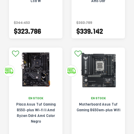
Lcd W
Am5 Ddr
$344.453
$360.789
$323.786
$339.142
EN STOCK
EN STOCK
Placa Asus Tuf Gaming
Motherboard Asus Tuf
B550-plus Wi-fi Ii Amd
Gaming B650em-plus Wifi
Ryzen Ddr4 Am4 Color
Negro