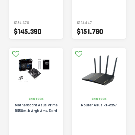
$154.670
$161.447
$145.390
$151.760
EN STOCK
EN STOCK
Motherboard Asus Prime
Router Asus Rt-ax57
B550m-k Argb Am4 Ddr4