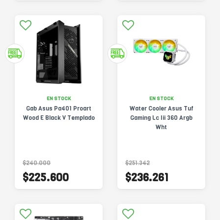
EN STOCK
EN STOCK
Gab Asus Pa401 Proart
Water Cooler Asus Tuf
Wood E Black V Templado
Gaming Lc Iii 360 Argb
Wht
$240.000
$251.342
$225.600
$236.261