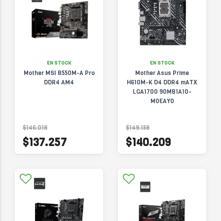
EN STOCK
EN STOCK
Mother MSI B550M-A Pro
Mother Asus Prime
DDR4 AM4
H610M-K D4 DDR4 mATX
LGA1700 90MB1A10-
M0EAY0
$146.018
$149.158
$137.257
$140.209