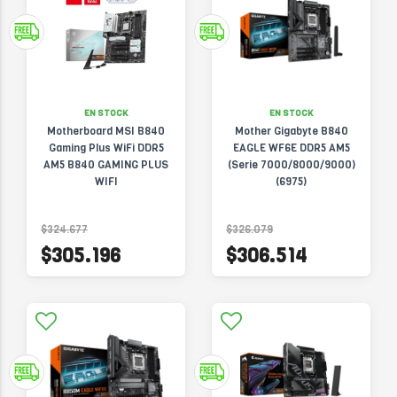
EN STOCK
EN STOCK
Motherboard MSI B840
Mother Gigabyte B840
Gaming Plus WiFi DDR5
EAGLE WF6E DDR5 AM5
AM5 B840 GAMING PLUS
(Serie 7000/8000/9000)
WIFI
(6975)
$324.677
$326.079
$305.196
$306.514