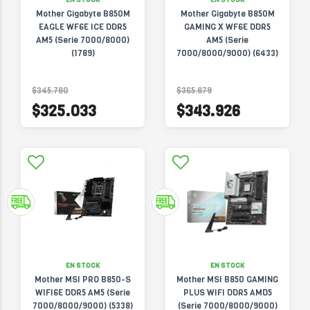
Mother Gigabyte B850M
Mother Gigabyte B850M
EAGLE WF6E ICE DDR5
GAMING X WF6E DDR5
AM5 (Serie 7000/8000)
AM5 (Serie
(1789)
7000/8000/9000) (6433)
$345.780
$365.879
$325.033
$343.926
EN STOCK
EN STOCK
Mother MSI PRO B850-S
Mother MSI B850 GAMING
WIFI6E DDR5 AM5 (Serie
PLUS WIFI DDR5 AMD5
7000/8000/9000) (5338)
(Serie 7000/8000/9000)