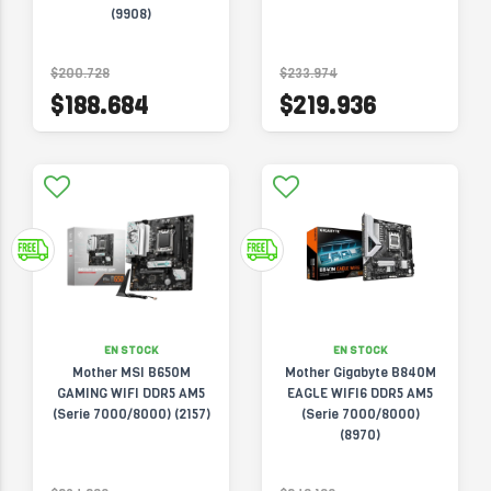
(9908)
$200.728
$233.974
$188.684
$219.936
EN STOCK
EN STOCK
Mother MSI B650M
Mother Gigabyte B840M
GAMING WIFI DDR5 AM5
EAGLE WIFI6 DDR5 AM5
(Serie 7000/8000) (2157)
(Serie 7000/8000)
(8970)