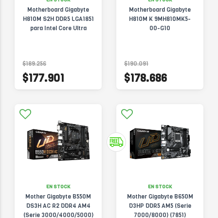
Motherboard Gigabyte
Motherboard Gigabyte
H810M S2H DDR5 LGA1851
H810M K 9MH810MK5-
para Intel Core Ultra
00-G10
$189.256
$190.091
$177.901
$178.686
EN STOCK
EN STOCK
Mother Gigabyte B550M
Mother Gigabyte B650M
DS3H AC R2 DDR4 AM4
D3HP DDR5 AM5 (Serie
(Serie 3000/4000/5000)
7000/8000) (7851)