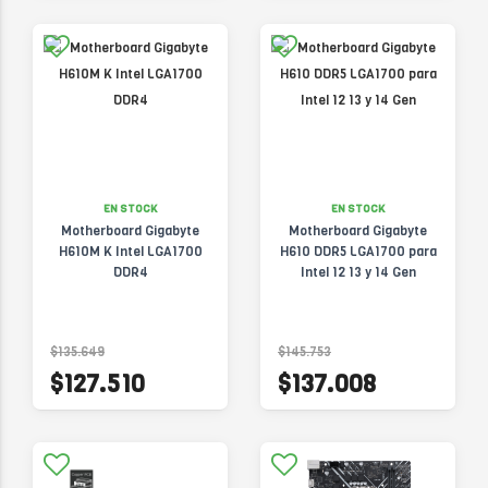
EN STOCK
EN STOCK
Motherboard Gigabyte
Motherboard Gigabyte
H610M K Intel LGA1700
H610 DDR5 LGA1700 para
DDR4
Intel 12 13 y 14 Gen
$135.649
$145.753
$127.510
$137.008