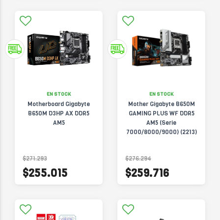
EN STOCK
EN STOCK
Motherboard Gigabyte
Mother Gigabyte B650M
B650M D3HP AX DDR5
GAMING PLUS WF DDR5
AM5
AM5 (Serie
7000/8000/9000) (2213)
$271.293
$276.294
$255.015
$259.716