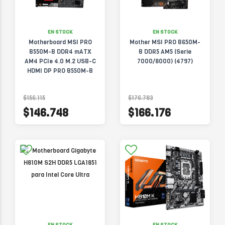
EN STOCK
EN STOCK
Motherboard MSI PRO
Mother MSI PRO B650M-
B550M-B DDR4 mATX
B DDR5 AM5 (Serie
AM4 PCIe 4.0 M.2 USB-C
7000/8000) (4797)
HDMI DP PRO B550M-B
$156.115
$176.783
$146.748
$166.176
EN STOCK
EN STOCK