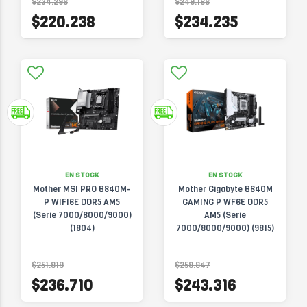
$234.296
$249.186
$220.238
$234.235
EN STOCK
EN STOCK
Mother MSI PRO B840M-
Mother Gigabyte B840M
P WIFI6E DDR5 AM5
GAMING P WF6E DDR5
(Serie 7000/8000/9000)
AM5 (Serie
(1804)
7000/8000/9000) (9815)
$251.819
$258.847
$236.710
$243.316