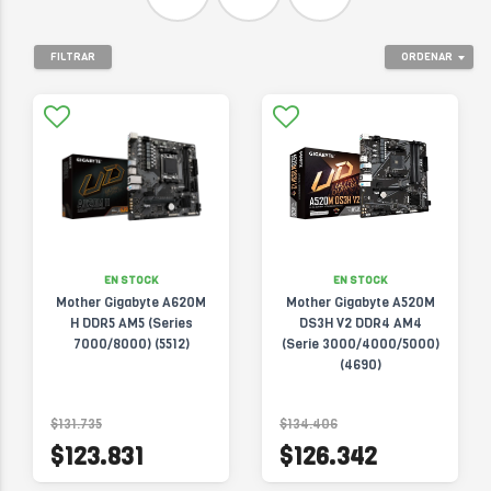
FILTRAR
ORDENAR
EN STOCK
EN STOCK
Mother Gigabyte A620M
Mother Gigabyte A520M
H DDR5 AM5 (Series
DS3H V2 DDR4 AM4
7000/8000) (5512)
(Serie 3000/4000/5000)
(4690)
$131.735
$134.406
$123.831
$126.342