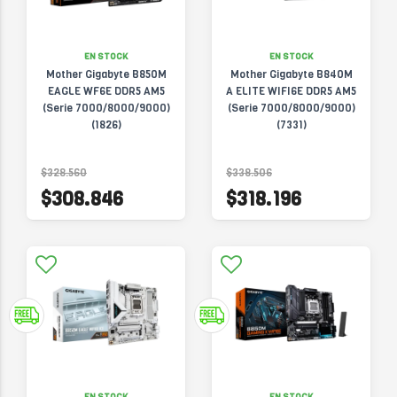
EN STOCK
EN STOCK
Mother Gigabyte B850M
Mother Gigabyte B840M
EAGLE WF6E DDR5 AM5
A ELITE WIFI6E DDR5 AM5
(Serie 7000/8000/9000)
(Serie 7000/8000/9000)
(1826)
(7331)
$328.560
$338.506
$308.846
$318.196
EN STOCK
EN STOCK