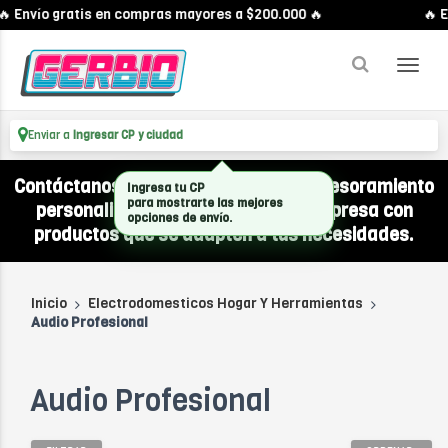
🔥 Envío gratis en compras mayores a $200.000 🔥
🔥 E
Enviar a
Ingresar CP y ciudad
Contáctanos por WhatsApp y recibí asesoramiento
Ingresa tu CP
para mostrarte las mejores
personalizado para equipar a tu empresa con
opciones de envío.
productos que se adapten a tus necesidades.
Inicio
Electrodomesticos Hogar Y Herramientas
Audio Profesional
Audio Profesional