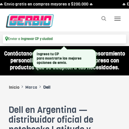
 Envío gratis en compras mayores a $200.000 🔥
🔥 E
Enviar a
Ingresar CP y ciudad
Contáctanos por WhatsApp y recibí asesoramiento
Ingresa tu CP
para mostrarte las mejores
personalizado para equipar a tu empresa con
opciones de envío.
productos que se adapten a tus necesidades.
Inicio
Marca
Dell
Dell en Argentina —
distribuidor oficial de