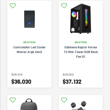
EN STOCK
EN STOCK
Controlador Led Cooler
Gabinete Raptor Vortex
Master Argb Gen2
TG Mid-Tower RGB Back
Fan X1
$38.330
$39.502
$36.030
$37.132