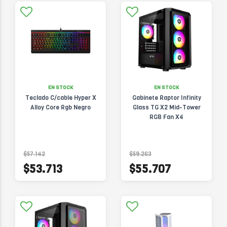
EN STOCK
EN STOCK
Teclado C/cable Hyper X
Gabinete Raptor Infinity
Alloy Core Rgb Negro
Glass TG X2 Mid-Tower
RGB Fan X4
$57.142
$59.263
$53.713
$55.707