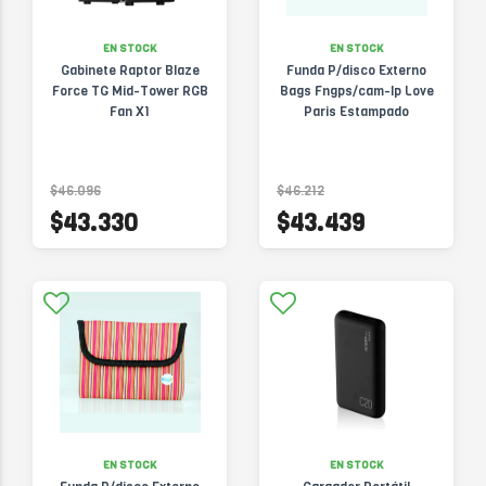
EN STOCK
EN STOCK
Gabinete Raptor Blaze
Funda P/disco Externo
Force TG Mid-Tower RGB
Bags Fngps/cam-lp Love
Fan X1
Paris Estampado
$46.096
$46.212
$43.330
$43.439
EN STOCK
EN STOCK