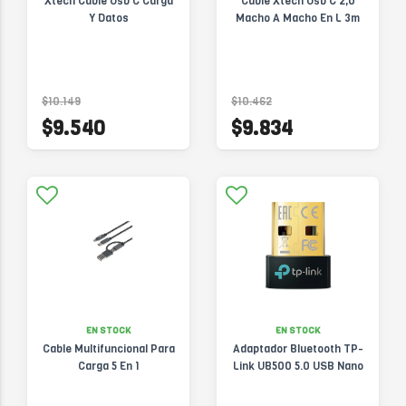
Xtech Cable Usb C Carga
Cable Xtech Usb C 2,0
Y Datos
Macho A Macho En L 3m
$10.149
$10.462
$9.540
$9.834
EN STOCK
EN STOCK
Cable Multifuncional Para
Adaptador Bluetooth TP-
Carga 5 En 1
Link UB500 5.0 USB Nano