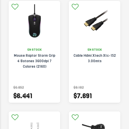
EN STOCK
EN STOCK
Mouse Raptor Storm Grip
Cable Hdmi Xtech Xtc-152
4 Botones 3600dpi 7
3.00mts
Colores (2160)
$6.852
$8.182
$6.441
$7.691