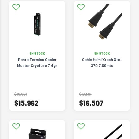
EN STOCK
EN STOCK
Pasta Termica Cooler
Cable Hdmi Xtech Xtc-
Master Cryofuze 7 4gr
370 7.60mts
$16.981
$17.561
$15.962
$16.507