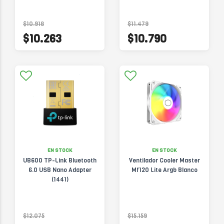
$10.918
$11.479
$10.263
$10.790
EN STOCK
EN STOCK
UB600 TP-Link Bluetooth
Ventilador Cooler Master
6.0 USB Nano Adapter
Mf120 Lite Argb Blanco
(1441)
$12.075
$15.159