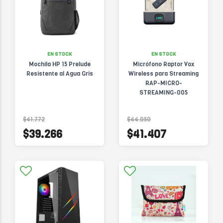
EN STOCK
EN STOCK
Mochila HP 15 Prelude
Micrófono Raptor Vox
Resistente al Agua Gris
Wireless para Streaming
RAP-MICRO-
STREAMING-005
$41.772
$44.050
$39.266
$41.407