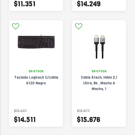
$11.351
$14.249
EN STOCK
EN STOCK
Teclado Logitech C/cable
Cable Xtech, Hdmi 2,1
K120 Negro
Ultra, 8k , Macho A
Macho, 1
$15.437
$16.677
$14.511
$15.676