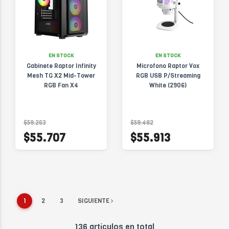
EN STOCK
EN STOCK
Gabinete Raptor Infinity
Microfono Raptor Vox
Mesh TG X2 Mid-Tower
RGB USB P/Streaming
RGB Fan X4
White (2906)
$59.263
$59.482
$55.707
$55.913
1
2
3
SIGUIENTE
136 artículos en total