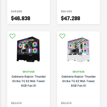
$49.828
$50.306
$46.838
$47.288
EN STOCK
EN STOCK
Gabinete Raptor Thunder
Gabinete Raptor Thunder
Strike TG X2 Mid-Tower
Strike TG X2 Mid-Tower
RGB Fan X1
RGB Fan X1
$52.670
$52.670