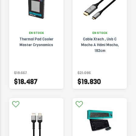
EN STOCK
EN STOCK
Thermal Pad Cooler
Cable Xtech , Usb C
Master Cryonamics
Macho A Hdmi Macho,
182cm
$19.667
$21.096
$18.487
$19.830