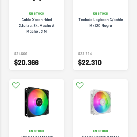
EN STOCK
EN STOCK
Cable Xtech Hdmi
Teclado Logitech C/cable
2,1ultra, 8k, Macho A
Mk120 Negro
Macho , 3 M
$21.666
$23.734
$20.366
$22.310
EN STOCK
EN STOCK