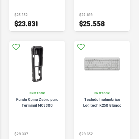
$25.352
$27.189
$23.831
$25.558
EN STOCK
EN STOCK
Funda Goma Zebra para
Teclado Inalámbrico
Terminal MC3300
Logitech K250 Blanco
$29.337
$29.652