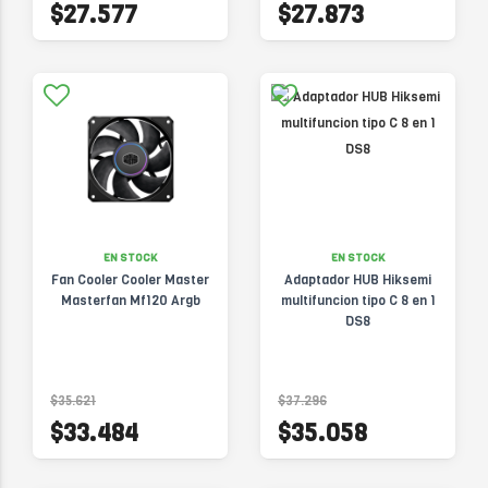
$27.577
$27.873
EN STOCK
EN STOCK
Fan Cooler Cooler Master
Adaptador HUB Hiksemi
Masterfan Mf120 Argb
multifuncion tipo C 8 en 1
DS8
$35.621
$37.296
$33.484
$35.058