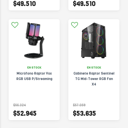
$49.510
$49.510
EN STOCK
EN STOCK
Micrófono Raptor Vox
Gabinete Raptor Sentinel
RGB USB P/Streaming
TG Mid-Tower RGB Fan
X4
$56.324
$57.059
$52.945
$53.635