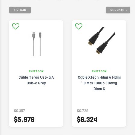
FILTRAR
ORDENAR
EN STOCK
EN STOCK
Cable Teros Usb-a A
Cable Xtech Hdmi A Hdmi
Usb-c Grey
1.8 Mts 1080p 30awg
Diam 6
$6.357
$6.728
$5.976
$6.324