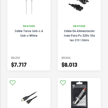
EN STOCK
EN STOCK
Cable Teros Usb-c A
Cable De Alimentación
Usb-c White
Iram Para Pc 220v 10a
Iec C13 1.5mts
$8.210
$8.524
$7.717
$8.013