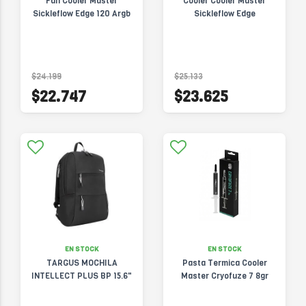
Fan Cooler Master
Cooler Cooler Master
Sickleflow Edge 120 Argb
Sickleflow Edge
$24.199
$25.133
$22.747
$23.625
EN STOCK
EN STOCK
TARGUS MOCHILA
Pasta Termica Cooler
INTELLECT PLUS BP 15.6"
Master Cryofuze 7 8gr