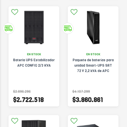
EN STOCK
EN STOCK
Bateria UPS Estabilizador
Paquete de baterías para
APC CONFIG 2/3 KVA
unidad Smart-UPS SRT
72 V 2,2 kVA de APC
$2.896.296
$4.107.299
$2.722.518
$3.860.861