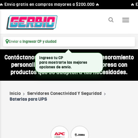
 Envío gratis en compras mayores a $200.000 🔥
🔥 E
Enviar a
Ingresar CP y ciudad
Contáctanos por WhatsApp y recibí asesoramiento
Ingresa tu CP
para mostrarte las mejores
personalizado para equipar a tu empresa con
opciones de envío.
productos que se adapten a tus necesidades.
Inicio
Servidores Conectividad Y Seguridad
Baterias para UPS