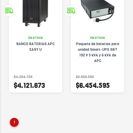
EN STOCK
EN STOCK
BANCO BATERIAS APC
Paquete de baterías para
EASY U
unidad Smart-UPS SRT
192 V 5 kVA y 6 kVA de
APC
$4.384.759
$6.866.590
$4.121.673
$6.454.595
1