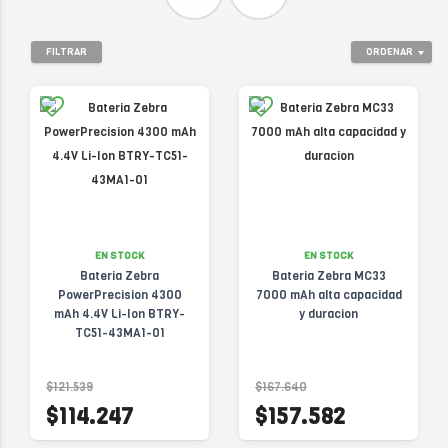
FILTRAR
ORDENAR
EN STOCK
EN STOCK
Bateria Zebra
Bateria Zebra MC33
PowerPrecision 4300
7000 mAh alta capacidad
mAh 4.4V Li-Ion BTRY-
y duracion
TC51-43MA1-01
$121.539
$167.640
$114.247
$157.582