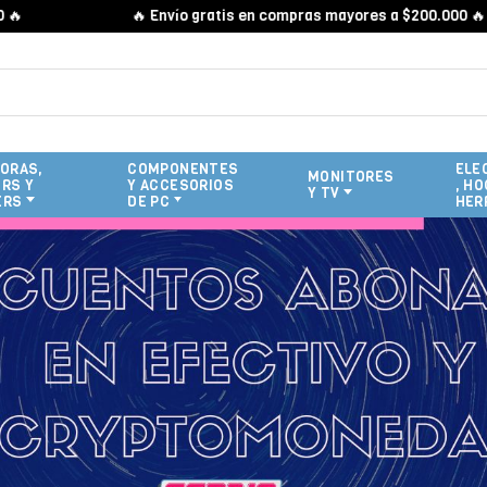
🔥 Envío gratis en compras mayores a $200.000 🔥
ORAS,
COMPONENTES
ELE
MONITORES
RS Y
Y ACCESORIOS
, HO
Y TV
ERS
DE PC
HER