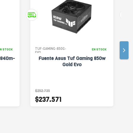
TUF-GAMING-850G-
TU
N STOCK
EN STOCK
EVO
EV
B840m-
Fuente Asus Tuf Gaming 850w
Gold Evo
$252.735
$2
$237.571
$