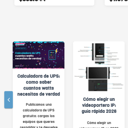
S:
Leasing
tecnologico: la
forma inteligente
ad
de renovar los
Cómo elegir un
equipos de tu
Cuando una empresa
videoportero IP:
empresa en 2026
decide renovar su
guía rápida 2026
infraestructura
tecnologica, la primera
Cómo elegir un
e
pregunta suele ser: cua...