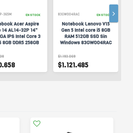
-365M
83GW004RAC
83G
EN STOCK
EN STOCK
book Acer Aspire
Notebook Lenovo V15
N
 14 AL14-32P 14"
Gen 5 Intel core i5 8GB
Ge
 IPS Intel Core 3
RAM 512GB SSD Sin
1
 8GB DDR5 256GB
Windows 83GW004RAC
Fr
Linux AL14-32P-
365M
8
$1.193.069
$1.
.658
$1.121.485
$