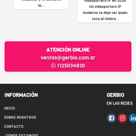
videoportero IP en 2026
Un videoportero IP
moderno te deja ver quién
toca el timbre...
ATENCIÓN ONLINE
ventas@gerbio.com.ar
1125034830
INFORMACIÓN
GERBIO
EN LAS REDES
INICIO
SOBRE NOSOTROS
CONTACTO
¿DÓNDE ESTAMOS?