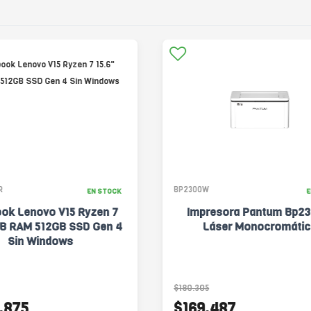
R
BP2300W
EN STOCK
E
ok Lenovo V15 Ryzen 7
Impresora Pantum Bp2
GB RAM 512GB SSD Gen 4
Láser Monocromátic
Sin Windows
$180.305
.875
$169.487