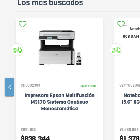
Los más buscados
C11CG92303
82YY0029A
EN STOCK
Impresora Epson Multifunción
Notebo
M3170 Sistema Continuo
15.6" 8
Monocromática
$891.855
$1.466.888
$838.344
$1.378