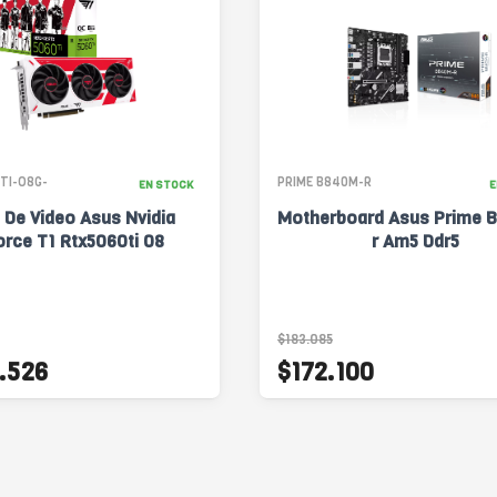
TI-O8G-
PRIME B840M-R
EN STOCK
E
 De Video Asus Nvidia
Motherboard Asus Prime 
rce T1 Rtx5060ti 08
r Am5 Ddr5
$183.085
.526
$172.100