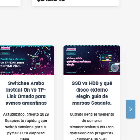
SSD vs HDD y qué
Discos rígidos para
disco externo
videovigilancia y
elegir: guía de
almacenamiento
marcas Seagate,
local: por qué el
Western Digital,
HDD sigue más
Cuando llega el momento
Durante años se anunció
Toshiba, ADATA y
vigente que nunca
de comprar
la muerte del disco rígido.
Hiksemi
almacenamiento externo,
La realidad es la
aparecen dos preguntas:
contraria: el HDD de alta
¿conviene un SSD...
c...