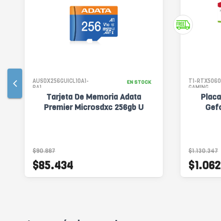
AUSDX256GUICL10A1-
T1-RTX5060
EN STOCK
RA1
GAMING
Tarjeta De Memoria Adata
Placa
Premier Microsdxc 256gb U
Gefo
$90.887
$1.130.347
$85.434
$1.062