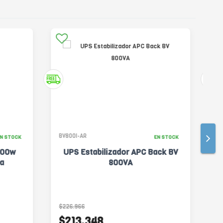
BV800I-AR
SL
N STOCK
EN STOCK
300w
UPS Estabilizador APC Back BV
D
a
800VA
$226.966
$3
$213.348
$