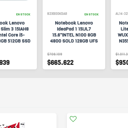
82XB00KDAR
AL14-32P
EN STOCK
EN STOCK
ok Lenovo
Notebook Lenovo
Note
lim 3 15IAH8
IdeaPad 1 15IJL7
Lite
tel Core i5-
15.6"INTEL N100 8GB
WUXGA
GB 512GB SSD
4800 SOLD 128GB UFS
N355
83ER00DQAR
S3.1 FHD W11H GRIS
NVMe 
ARTICO (6883)
$708.109
$1.011.33
839
$665.622
$950