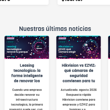
Nuestras últimas noticias
Hikvision vs EZVIZ:
Switches Aruba
qué cámaras de
Instant On vs TP-
seguridad
Link Omada para
convienen para tu
pymes argentinas
empresa o tu casa
(2026)
Actualizado: agosto 2026
Actualizado: agosto 2026
(2026)
Respuesta rápida
Respuesta rápida: ¿qué
Hikvision conviene para
switch conviene para tu
empresas y EZVIZ para
pyme? Si tu empresa
hogares y o...
tiene...