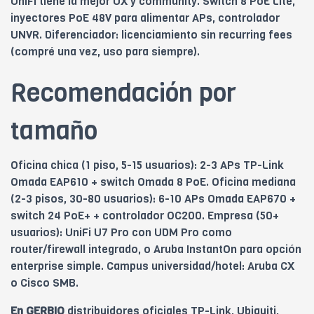
UniFi tiene la mejor UX y community. Switch 8 PoE Lite,
inyectores PoE 48V para alimentar APs, controlador
UNVR. Diferenciador: licenciamiento sin recurring fees
(compré una vez, uso para siempre).
Recomendación por
tamaño
Oficina chica (1 piso, 5-15 usuarios): 2-3 APs TP-Link
Omada EAP610 + switch Omada 8 PoE. Oficina mediana
(2-3 pisos, 30-80 usuarios): 6-10 APs Omada EAP670 +
switch 24 PoE+ + controlador OC200. Empresa (50+
usuarios): UniFi U7 Pro con UDM Pro como
router/firewall integrado, o Aruba InstantOn para opción
enterprise simple. Campus universidad/hotel: Aruba CX
o Cisco SMB.
En GERBIO
distribuidores oficiales TP-Link, Ubiquiti,