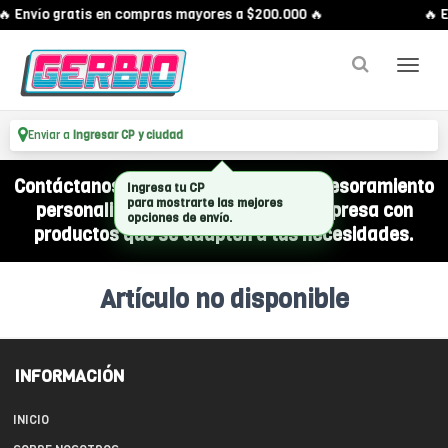
🔥 Envío gratis en compras mayores a $200.000 🔥
🔥 E
Enviar a
Ingresar CP y ciudad
Contáctanos por WhatsApp y recibí asesoramiento
Ingresa tu CP
para mostrarte las mejores
personalizado para equipar a tu empresa con
opciones de envío.
productos que se adapten a tus necesidades.
Artículo no disponible
INFORMACIÓN
INICIO