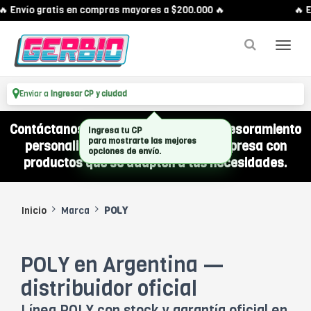
 Envío gratis en compras mayores a $200.000 🔥
🔥 E
Enviar a
Ingresar CP y ciudad
Contáctanos por WhatsApp y recibí asesoramiento
Ingresa tu CP
para mostrarte las mejores
personalizado para equipar a tu empresa con
opciones de envío.
productos que se adapten a tus necesidades.
Inicio
Marca
POLY
POLY en Argentina —
distribuidor oficial
Línea POLY con stock y garantía oficial en