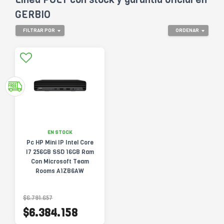
GERBIO
FILTRAR POR
ORDENAR
EN STOCK
Pc HP Mini IP Intel Core
I7 256GB SSD 16GB Ram
Con Microsoft Team
Rooms A1ZB6AW
$6.791.657
$6.384.158