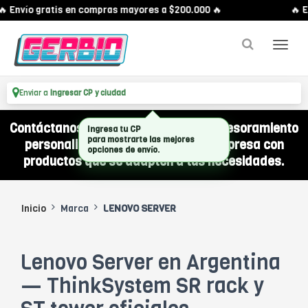
 Envío gratis en compras mayores a $200.000 🔥
🔥 E
Enviar a
Ingresar CP y ciudad
Contáctanos por WhatsApp y recibí asesoramiento
Ingresa tu CP
personalizado para equipar a tu empresa con
para mostrarte las mejores
opciones de envío.
productos que se adapten a tus necesidades.
Inicio
Marca
LENOVO SERVER
Lenovo Server en Argentina
— ThinkSystem SR rack y