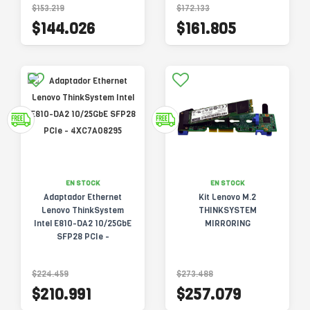
$153.219
$172.133
$144.026
$161.805
EN STOCK
EN STOCK
Adaptador Ethernet
Kit Lenovo M.2
Lenovo ThinkSystem
THINKSYSTEM
Intel E810-DA2 10/25GbE
MIRRORING
SFP28 PCIe -
4XC7A08295
$224.459
$273.488
$210.991
$257.079