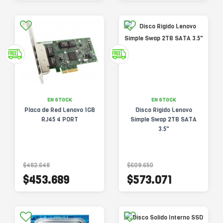
EN STOCK
EN STOCK
Placa de Red Lenovo 1GB
Disco Rigido Lenovo
RJ45 4 PORT
Simple Swap 2TB SATA
3.5"
$482.648
$609.650
$453.689
$573.071