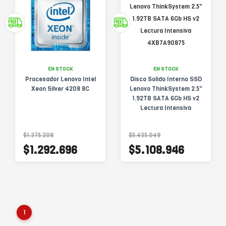
EN STOCK
EN STOCK
Procesador Lenovo Intel
Disco Solido Interno SSD
Xeon Silver 4208 8C
Lenovo ThinkSystem 2.5"
1.92TB SATA 6Gb HS v2
Lectura Intensiva
4XB7A90875
$1.375.208
$5.435.049
$1.292.696
$5.108.946
1