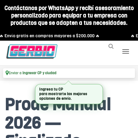
Contáctanos por WhatsApp y recibí asesoramiento
personalizado para equipar a tu empresa con
productos que se adapten a tus necesidades.
🔥 Envío gratis en compras mayores a $200.000 🔥
🔥 E
Enviar a
Ingresar CP y ciudad
Ingresa tu CP
para mostrarte las mejores
Prode Mundial
opciones de envío.
2026 —