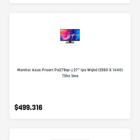
Monitor Asus Proart Pa278qv-j 27" Ips Wqhd (2560 X 1440)
75hz 5ms
$499.316