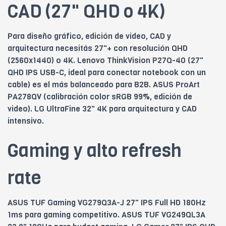
CAD (27" QHD o 4K)
Para diseño gráfico, edición de video, CAD y
arquitectura necesitás 27"+ con resolución QHD
(2560x1440) o 4K. Lenovo ThinkVision P27Q-40 (27"
QHD IPS USB-C, ideal para conectar notebook con un
cable) es el más balanceado para B2B. ASUS ProArt
PA278QV (calibración color sRGB 99%, edición de
video). LG UltraFine 32" 4K para arquitectura y CAD
intensivo.
Gaming y alto refresh
rate
ASUS TUF Gaming VG279Q3A-J 27" IPS Full HD 180Hz
1ms para gaming competitivo. ASUS TUF VG249QL3A