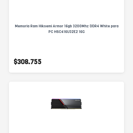
Memoria Ram Hiksemi Armor 16gb 3200Mhz DDR4 White para
PC HSC416U32E2 16G
$308.755