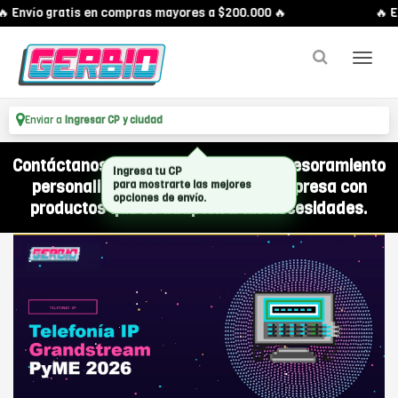
 Envío gratis en compras mayores a $200.000 🔥
🔥 En
Enviar a
Ingresar CP y ciudad
Contáctanos por WhatsApp y recibí asesoramiento
personalizado para equipar a tu empresa con
productos que se adapten a tus necesidades.