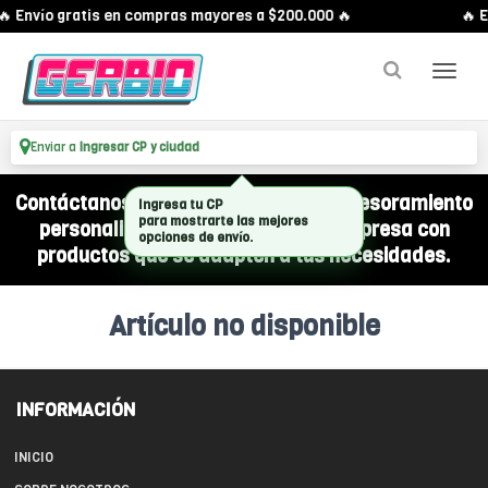
🔥 Envío gratis en compras mayores a $200.000 🔥
🔥 E
Enviar a
Ingresar CP y ciudad
Contáctanos por WhatsApp y recibí asesoramiento
Ingresa tu CP
para mostrarte las mejores
personalizado para equipar a tu empresa con
opciones de envío.
productos que se adapten a tus necesidades.
Artículo no disponible
INFORMACIÓN
INICIO