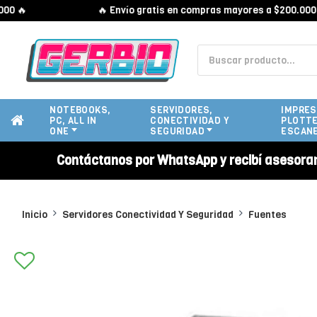
🔥
🔥 Envío gratis en compras mayores a $200.000 🔥
NOTEBOOKS,
SERVIDORES,
IMPRES
PC, ALL IN
CONECTIVIDAD Y
PLOTTE
ONE
SEGURIDAD
ESCAN
Contáctanos por WhatsApp y recibí asesora
Inicio
Servidores Conectividad Y Seguridad
Fuentes