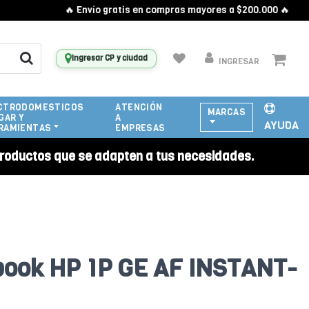
🔥 Envío gratis en compras mayores a $200.000 🔥
Ingresar CP y ciudad
INGRESAR
CTRODOMESTICOS
ATENCIÓN
MARCAS
GAR Y
A
AYUDA
RAMIENTAS
EMPRESAS
roductos que se adapten a tus necesidades.
book HP 1P GE AF INSTANT-