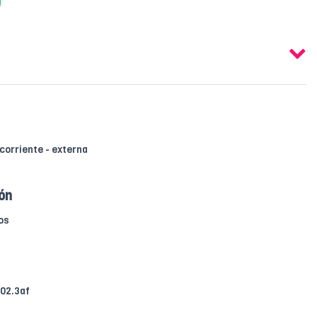
corriente - externa
ión
os
02.3af