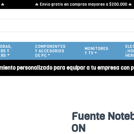
🔥 Envío gratis en compras mayores a $200.000 🔥
ORAS,
COMPONENTES
ELE
MONITORES
RS Y
Y ACCESORIOS
, HO
Y TV
ERS
DE PC
HER
miento personalizado para equipar a tu empresa con p
Fuente Note
ON