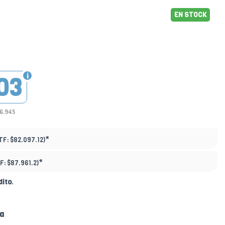
EN STOCK
03
56.945
*
TF:
$82.097.12)
*
F:
$87.961.2)
dito
.
ta