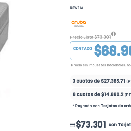
R8W31A
$73.301
Precio Lista
$68.9
CONTADO
Precio sin impuestos nacionales: $
3 cuotas de
$27.365.71
(P
6 cuotas de
$14.660.2
(PT
* Pagando con
Tarjetas de cré
$73.301
con Tarje